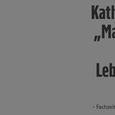
Kath
„Ma
Leb
• Fachze