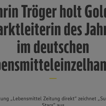
rin Tröger holt Gol
rktleiterin des Jah
im deutschen
ensmitteleinzelha
itung „Lebensmittel Zeitung direkt“ zeichnet „S
Stars” aus