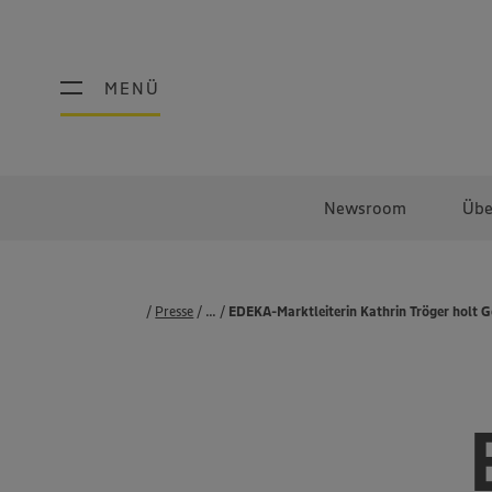
MENÜ
MENÜ
Newsroom
Übe
Presse
...
Pressemeldungen
EDEKA-Marktleiterin Kathrin Tröger holt G