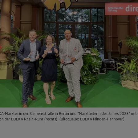
KA-Marktes in der Siemensstraße in Berlin und "Marktleiterin des Jahres 2023" mi
von der EDEKA Rhein-Ruhr (rechts). (Bildquelle: EDEKA Minden-Hannover)