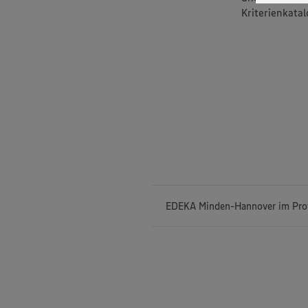
Datensch
Kriterienkatal
wissen wi
Informat
Policy u
EDEKA Minden-Hannover im Prof
Mit einem Auß
und Mitarbeit
Auszubildende