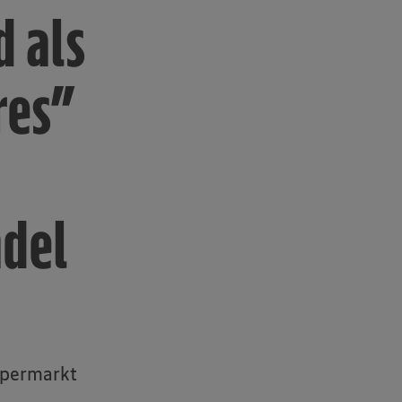
d als
res”
ndel
upermarkt