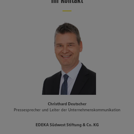
1.100 Märkten, größtenteils betrieben von selbstständigen
Kaufleuten, ist EDEKA Südwest im Südwesten flächendeckend
präsent. Das Vertriebsgebiet erstreckt sich über Baden-
Württemberg, Rheinland-Pfalz und das Saarland sowie den Süden
Hessens und Teile Bayerns. Zum Unternehmensverbund gehören
auch der Fleisch- und Wurstwarenhersteller EDEKA Südwest Fleisch
inklusive Produktionsstandort Schwarzwaldhof für Schwarzwälder
Schinken und geräucherte Produkte, die Bäckereigruppe Backkultur,
der Mineralbrunnen Schwarzwald-Sprudel, der Ortenauer
Weinkeller und der Fischwarenspezialist Frischkost. Einer der
Schwerpunkte des Sortiments der Märkte liegt auf Produkten aus
der Region. Im Rahmen der Regionalmarke „Unsere Heimat“
arbeitet EDEKA Südwest beispielsweise mit mehr als 1.500
Erzeugern und Lieferanten aus Bundesländern des Vertriebsgebiets
zusammen. Eine Auswahl an Partnerbetrieben der regionalen
Landwirtschaft im Überblick gibt es unter
www.zukunftleben.de/regionale-partnerschaften
. Der
Christhard Deutscher
Unternehmensverbund, inklusive des selbständigen Einzelhandels,
Pressesprecher und Leiter der Unternehmenskommunikation
ist mit rund 47.000 Mitarbeitenden, darunter etwa 3.400
Auszubildende in rund 40 Berufsbildern, einer der größten
Arbeitgeber und Ausbilder in der Region. Insgesamt etwa 10.000
EDEKA Südwest Stiftung & Co. KG
Mitarbeitende arbeiten an den Bedientheken für Fleisch und Wurst
sowie Käse, Fisch und Backwaren.