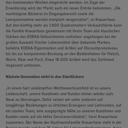
den kommenden Wochen eingereicht werden. Im Zuge der
Erweiterung wird der Markt auch ein neues Entrée bekommen. „Die
markteigene Bäckerei im Eingangsbereich sowie die
Leergutannahme werden komplett neugestaltet“, so Knauerhase.
Auf den künftig mehr als 1.600 Quadratmetern Verkaufsfläche kann
die Familie Knauerhase gemeinsam mit ihrem Team alle klassischen
Stärken des EDEKA-Vollsortiments entfalten: angefangen bei der
großen Auswahl frischer Lebensmittel über bekannte Marken,
beliebte EDEKA-Eigenmarken und Artikel auf Discountpreisniveau
bis hin zur kompetenten Beratung an den Bedientheken für Fleisch,
Wurst, Käse und Fisch. Etwa 18.000 Artikel wird das Sortiment
insgesamt umfassen.
Nächste Generation steht in den Startlöchern
„In einem hart umkämpften Wettbewerbsumfeld ist es unsere
Leidenschaft, unsere Kundinnen und Kunden immer wieder aufs
Neue zu überzeugen. Dafür setzen wir unter anderem auf
langjährige Beziehungen zu örtlichen Erzeugern und Lieferanten, auf
ein starkes Team, eine ausgeprägte Nähe zu unseren Kundinnen und
Kunden sowie auf ein tiefes Serviceverständnis“, fasst Knauerhase
zusammen. Der Name der Kaufmannsfamilie Knauerhase steht in der