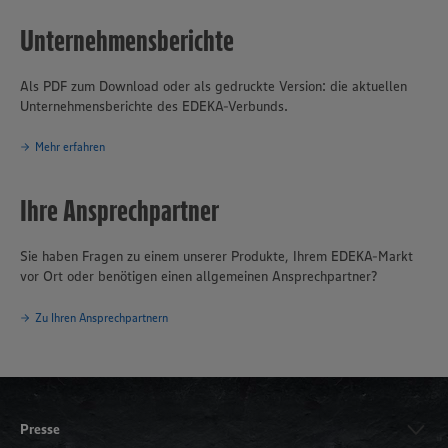
Kaufleuten. Zum Unternehmensverbund gehören mehrere
Unternehmensberichte
Produktionsbetriebe, darunter die Brot- und Backwarenproduktion
Schäfer’s
, die Produktion für Fleisch- und Wurstwaren
Bauerngut
sowie das Traditionsunternehmen für Fischverarbeitung
Hagenah
in
Als PDF zum Download oder als gedruckte Version: die aktuellen
Hamburg. Die EDEKA Minden-Hannover engagiert sich wegweisend
Unternehmensberichte des EDEKA-Verbunds.
in Sachen Nachhaltigkeit und Klimaschutz. Seit über 100 Jahren ist
verantwortungsvolles und nachhaltiges Handeln
eines der
Mehr erfahren
Grundprinzipien des Unternehmensverbundes.
Ihre Ansprechpartner
Sie haben Fragen zu einem unserer Produkte, Ihrem EDEKA-Markt
vor Ort oder benötigen einen allgemeinen Ansprechpartner?
Zu Ihren Ansprechpartnern
Presse