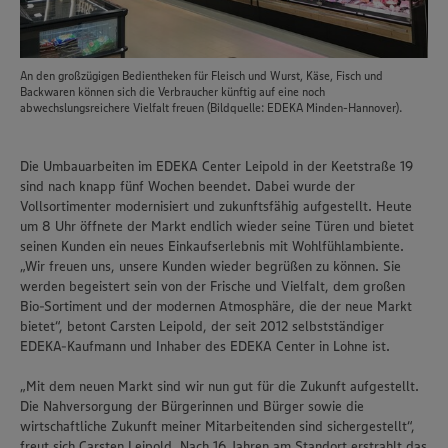
An den großzügigen Bedientheken für Fleisch und Wurst, Käse, Fisch und
Backwaren können sich die Verbraucher künftig auf eine noch
abwechslungsreichere Vielfalt freuen (Bildquelle: EDEKA Minden-Hannover).
Die Umbauarbeiten im EDEKA Center Leipold in der Keetstraße 19
sind nach knapp fünf Wochen beendet. Dabei wurde der
Vollsortimenter modernisiert und zukunftsfähig aufgestellt. Heute
um 8 Uhr öffnete der Markt endlich wieder seine Türen und bietet
seinen Kunden ein neues Einkaufserlebnis mit Wohlfühlambiente.
„Wir freuen uns, unsere Kunden wieder begrüßen zu können. Sie
werden begeistert sein von der Frische und Vielfalt, dem großen
Bio-Sortiment und der modernen Atmosphäre, die der neue Markt
bietet“, betont Carsten Leipold, der seit 2012 selbstständiger
EDEKA-Kaufmann und Inhaber des EDEKA Center in Lohne ist.
„Mit dem neuen Markt sind wir nun gut für die Zukunft aufgestellt.
Die Nahversorgung der Bürgerinnen und Bürger sowie die
wirtschaftliche Zukunft meiner Mitarbeitenden sind sichergestellt“,
freut sich Carsten Leipold. Nach 16 Jahren am Standort erstrahlt das