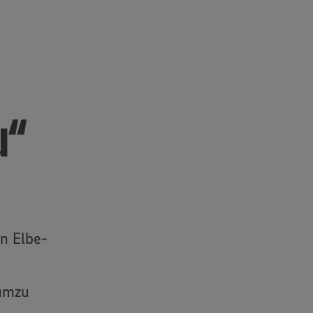
u“
en Elbe-
 umzu