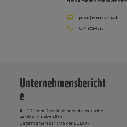
EDEKA Minden-Hannover Stift
ür Fleisch- und Wurstwaren
Bauerngut
sowie das Traditionsunte
itung
Hagenah
in Hamburg. Die EDEKA Minden-Hannover engagie
 Sachen Nachhaltigkeit und Klimaschutz. Seit über 100 Jahren i
presse@minden.edeka.de
gsvolles und nachhaltiges Handeln
eines der Grundprinzipien de
sverbundes.
0571 802-1032
Unternehmensbericht
e
Als PDF zum Download oder als gedruckte
Version: die aktuellen
Unternehmensberichte des EDEKA-