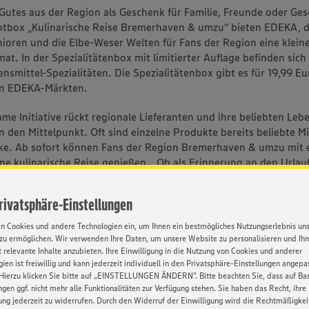
Gutes aus der Region als Geschenk für Familie, Freunde oder Ges
ntbox „Kulinarische Reise Bremerhaven & umzu“ bieten EDEKA, d
unioren und die Elbe-Weser Welten für Fans der Region eine klein
at. In der Spezialitätenbox mit limitierter Auflage befinden sich 
nsmittel-Spezialitäten. Die Spezialitätenbox gibt es für 19,99 Eu
n EDEKA-Märkten.
me Initiative rückt regionale Lieferanten und ihre beliebten Lebe
n den Mittelpunkt. Oft sind einzelne Produkte bereits beliebte Mi
ke. Ab sofort können Fans der Region Bremerhaven & umzu mit 
ne kulinarische Reise genießen. „Ob als Erinnerung an den Urlaub
Freunde, Familie oder Geschäftspartner – wir wollen gemeinsam
enken“, betonen EDEKA-Vertriebsleiterin Marie Ubben und Jens 
Privatsphäre-Einstellungen
und Inhaber und des EDEKA Center „Roter Sand“.
en Cookies und andere Technologien ein, um Ihnen ein bestmögliches Nutzungserlebnis un
n EDEKA, den Wirtschaftsjunioren und den Elbe-Weser-Welten
zu ermöglichen. Wir verwenden Ihre Daten, um unsere Website zu personalisieren und Ih
 relevante Inhalte anzubieten. Ihre Einwilligung in die Nutzung von Cookies und anderer
ien ist freiwillig und kann jederzeit individuell in den Privatsphäre-Einstellungen angepa
urde Zusammen mit den Wirtschaftsjunioren Bremerhaven und d
Hierzu klicken Sie bitte auf „EINSTELLUNGEN ÄNDERN”. Bitte beachten Sie, dass auf Basi
 der Elbe-Weser-Welten realisiert. Bei den Wirtschaftsjunioren e
ngen ggf. nicht mehr alle Funktionalitäten zur Verfügung stehen. Sie haben das Recht, ihre
und Führungskräfte unter 40 Jahren für die Stärkung und Verm
gung jederzeit zu widerrufen. Durch den Widerruf der Einwilligung wird die Rechtmäßigkei