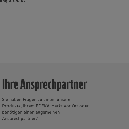
ung & Co. KG
rnehmen für
rt sich
st
s
Ihre Ansprechpartner
Sie haben Fragen zu einem unserer
Produkte, Ihrem EDEKA-Markt vor Ort oder
benötigen einen allgemeinen
Ansprechpartner?