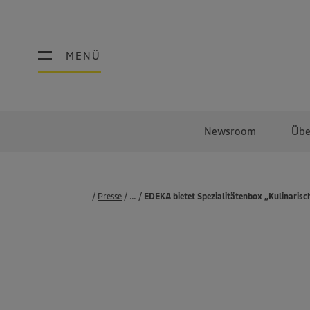
MENÜ
MENÜ
Newsroom
Übe
Presse
...
Pressemeldungen
EDEKA bietet Spezialitätenbox „Kulinaris