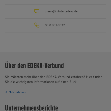
Produktionsbetriebe, darunter die Brot- und Backwarenproduktion
Schäfer’s
, die Produktion für Fleisch- und Wurstwaren
Bauerngut
sowie das Traditionsunternehmen für Fischverarbeitung
presse@minden.edeka.de
Hagenah
in
Hamburg. Die EDEKA Minden-Hannover engagiert sich wegweisend
in Sachen Nachhaltigkeit und Klimaschutz. Seit über 100 Jahren ist
0571 802-1032
verantwortungsvolles und nachhaltiges Handeln
eines der
Grundprinzipien des Unternehmensverbundes.
Über den EDEKA-Verbund
Sie möchten mehr über den EDEKA-Verbund erfahren? Hier finden
Sie die wichtigsten Informationen auf einen Blick.
Mehr erfahren
Unternehmensberichte