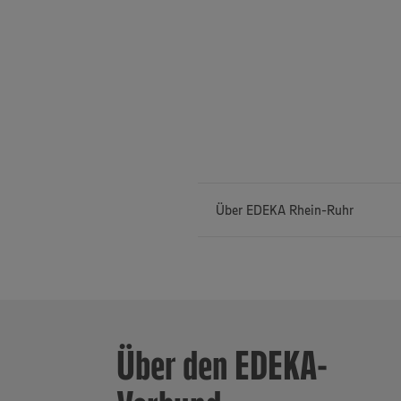
Über EDEKA Rhein-Ruhr
EDEKA Rhein-R
Westfalen un
Vollsortimen
Über den EDEKA-
Getränkemärkt
Bäckerei Büsc
genossenschaf