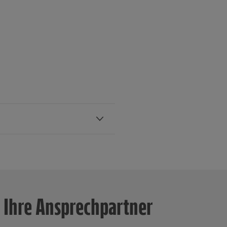
drhein-
 rund 680
wie über 269
Ihre Ansprechpartner
g und die
hr. Das
te 2024 einen