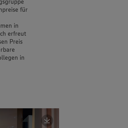
gsgruppe
npreise für
hmen in
ch erfreut
sen Preis
erbare
llegen in