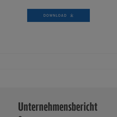
DOWNLOAD
uhr betreibt im Verbund mit selbstständigen Kaufleuten in Nor
d angrenzenden Regionen in Niedersachsen und Rheinland-Pfalz
t-Lebensmittelmärkte unter den Marken EDEKA und Marktkauf so
Unternehmensbericht
e (mehrheitlich unter der Marke trinkgut). Der Fleischhof Rastin
h gehören als Produktionsbetriebe ebenfalls zu EDEKA Rhein-Ru
tlich organisierte Unternehmen mit Sitz in Moers erwirtschafte