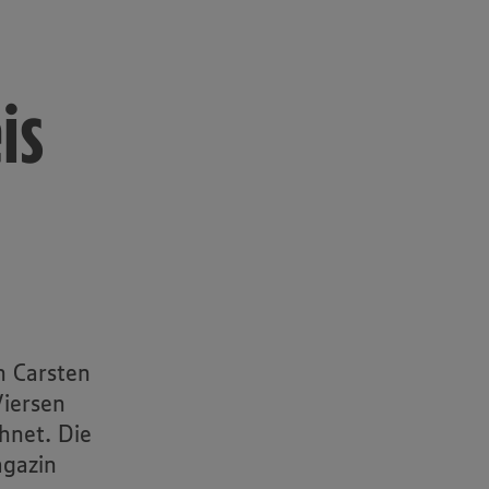
is
n Carsten
iersen
hnet. Die
agazin