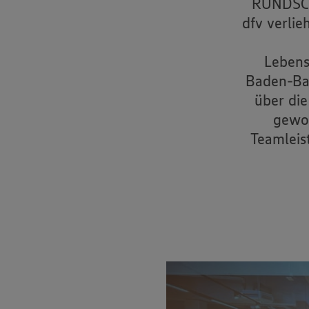
RUNDSCH
dfv verlie
Lebens
Baden-Bad
über die
gewon
Teamleis