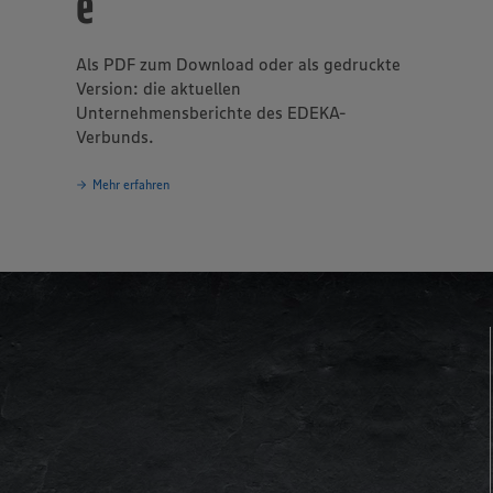
e
nd 6,5 Milliarden Euro. Mit fast 50.000 Mitarbeitern gehört es 
tgebern und Ausbildungsbetrieben in der Region. Täglich vertra
n Kundinnen und Kunden auf die EDEKA-Frische, auf Qualität und
Als PDF zum Download oder als gedruckte
falt.
Version: die aktuellen
Unternehmensberichte des EDEKA-
Verbunds.
Mehr erfahren