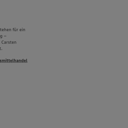
udem
er Cookie
tehen für ein
ng –
 Carsten
t.
mittelhandel