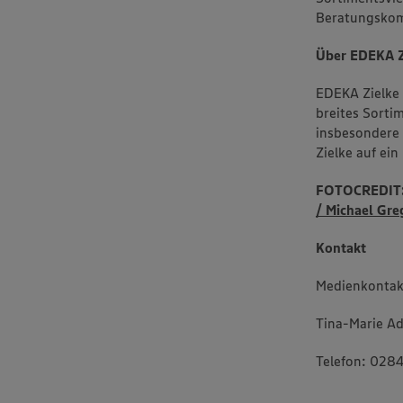
Datensch
Beratungskomp
wissen wi
Informat
Policy u
Über EDEKA Z
EDEKA Zielke 
breites Sorti
insbesondere
Zielke auf ein
FOTOCREDIT
/ Michael Gr
Kontakt
Medienkontak
Tina-Marie Ad
Telefon: 0284