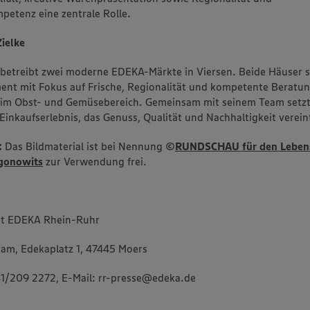
utzniveau an. Es besteht das Risiko eines Zugriffs durch US-amerikanische Behörden. Z
etenz eine zentrale Rolle.
r nicht genau, wie die Anbieter der genannten Dienste Ihre Daten verarbeiten. Weitere
ionen zur Nutzung der Dienste finden Sie in unseren Datenschutzhinweisen sowie in unser
nter den Stichworten „YouTube” und „Vimeo”.
ielke
betreibt zwei moderne EDEKA-Märkte in Viersen. Beide Häuser s
ment mit Fokus auf Frische, Regionalität und kompetente Beratu
 im Obst- und Gemüsebereich. Gemeinsam mit seinem Team setzt
 Einkaufserlebnis, das Genuss, Qualität und Nachhaltigkeit verein
:
Das Bildmaterial ist bei Nennung
©
RUNDSCHAU für den Lebens
egonowits
zur Verwendung frei.
t EDEKA Rhein-Ruhr
am, Edekaplatz 1, 47445 Moers
1/209 2272, E-Mail: rr-presse@edeka.de