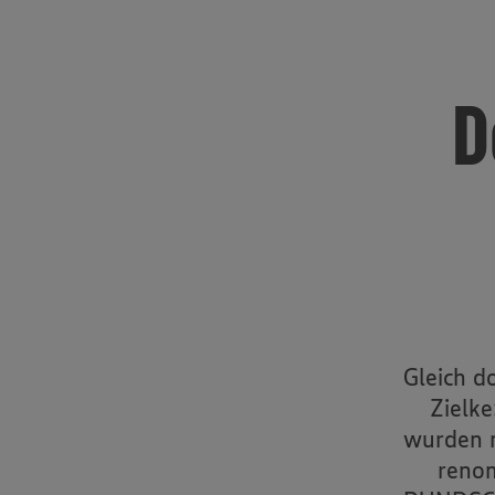
D
Gleich d
Zielk
wurden m
renom