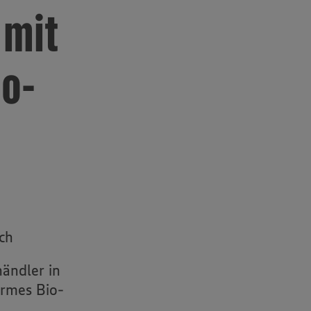
 mit
io-
ch
ändler in
armes Bio-