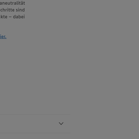
aneutralität
chritte sind
ukte – dabei
er.