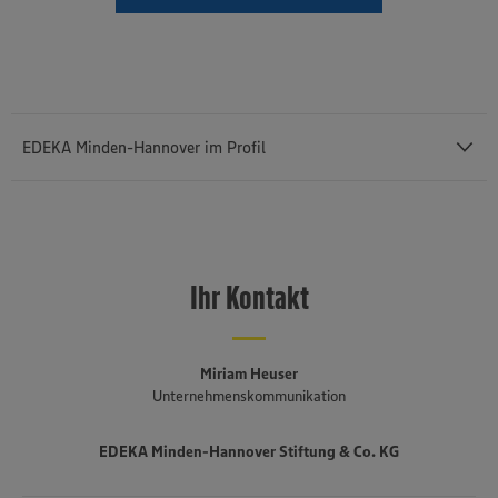
EDEKA Minden-Hannover im Profil
Mit einem Außenumsatz von rund 12,43 Milliarden Euro und rund
76.400 Mitarbeiterinnen und Mitarbeitern (einschließlich des
selbstständigen Einzelhandels und etwa 3.140 Auszubildenden) ist
Ihr Kontakt
die
EDEKA Minden-Hannover
die umsatzstärkste von insgesamt
sechs Regionalgesellschaften im genossenschaftlich organisierten
EDEKA-Verbund. Sie besteht seit 1920, erstreckt sich von der
niederländischen bis an die polnische Grenze und umfasst Bremen,
Miriam Heuser
Niedersachsen, einen Teil von Ostwestfalen-Lippe, Sachsen-Anhalt,
Unternehmenskommunikation
Berlin und Brandenburg. Mehr als drei Viertel der fast 1.500
Märkte sind in der Hand von rund 650 selbstständigen EDEKA-
EDEKA Minden-Hannover Stiftung & Co. KG
Kaufleuten. Zum Unternehmensverbund gehören mehrere
Produktionsbetriebe, darunter die Brot- und Backwarenproduktion