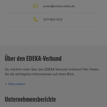
Schäfer’s
, die Produktion für Fleisch- und Wurstwaren
Bauerngut
sowie das Traditionsunternehmen für Fischverarbeitung
presse@minden.edeka.de
Hagenah
in
Hamburg. Die EDEKA Minden-Hannover engagiert sich wegweisend
in Sachen Nachhaltigkeit und Klimaschutz. Seit über 100 Jahren ist
0571 802-1032
verantwortungsvolles und nachhaltiges Handeln
eines der
Grundprinzipien des Unternehmensverbundes.
Über den EDEKA-Verbund
Sie möchten mehr über den EDEKA-Verbund erfahren? Hier finden
Sie die wichtigsten Informationen auf einen Blick.
Mehr erfahren
Unternehmensberichte