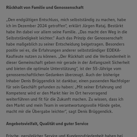
Rückhalt von Familie und Genossenschaft
„Den endgültigen Entschluss, mich selbstständig zu machen, habe
ich im Dezember 2024 getroffen“, erklärt Jürgen Rataj. Bestärkt
habe ihn dabei vor allem seine Familie. „Das macht den Weg in die
Selbstständigkeit leichter.“ Auch das Prinzip der Genossenschaft
habe maßgeblich zu seiner Entscheidung beigetragen. Besonders
positiv sei es, die Erfahrungen anderer selbstständiger EDEKA-
Kaufleute nutzen zu können. „Der Rückhalt und die Verbundenheit in
dieser Gemeinschaft geben mir gerade in der Anfangszeit Sicherheit
und bieten die optimale Unterstützung“, ist der 55-Jährige vom
genossenschaftlichen Gedanken überzeugt. Auch der bisherige
Inhaber Denis Brüggendick ist dankbar, einen passenden Nachfolger
für sein Geschäft gefunden zu haben: „Mit seiner Erfahrung und
Kompetenz wird er den Markt hier im Ort hervorragend
weiterführen und fit für die Zukunft machen. Zu wissen, dass ich
den Markt und mein Team in verantwortungsvolle Hände gebe,
macht mir die Übergabe leichter“, sagt Denis Brüggendick.
Wir setzen Cookies und andere Technologien ein, um Ihnen
ein bestmögliches Nutzungserlebnis unserer Website zu
Angebotsvielfalt, Qualität und guter Service
ermöglichen. Wir verwenden Ihre Daten, um unsere
Website zu personalisieren und Ihnen möglichst relevante
Frische, persönlicher Service und Kundenzufriedenheit haben bei