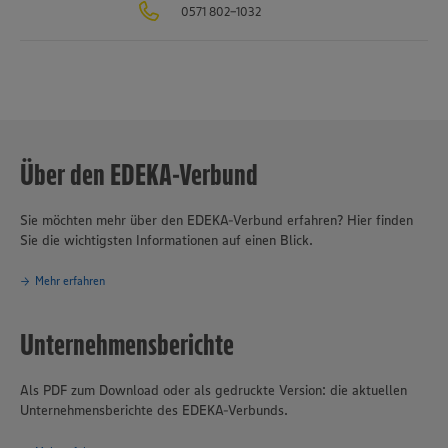
0571 802-1032
verantwortungsvolles und nachhaltiges Handeln
eines der
Grundprinzipien des Unternehmensverbundes.
Über den EDEKA-Verbund
Sie möchten mehr über den EDEKA-Verbund erfahren? Hier finden
Sie die wichtigsten Informationen auf einen Blick.
Mehr erfahren
Unternehmensberichte
Als PDF zum Download oder als gedruckte Version: die aktuellen
Unternehmensberichte des EDEKA-Verbunds.