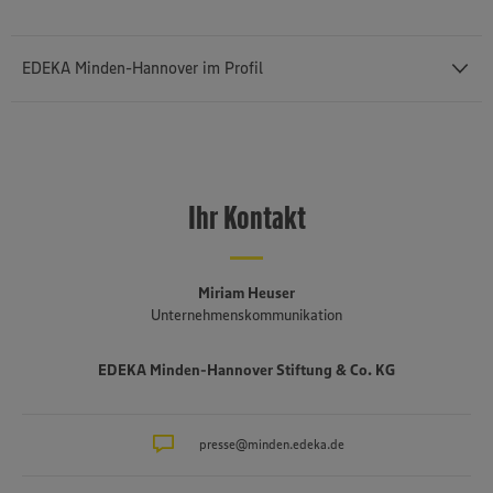
EDEKA Minden-Hannover im Profil
Mit einem Außenumsatz von rund 12,43 Milliarden Euro und rund
76.400 Mitarbeiterinnen und Mitarbeitern (einschließlich des
selbstständigen Einzelhandels und etwa 3.140 Auszubildenden) ist
Ihr Kontakt
die
EDEKA Minden-Hannover
die umsatzstärkste von insgesamt
sechs Regionalgesellschaften im genossenschaftlich organisierten
EDEKA-Verbund. Sie besteht seit 1920, erstreckt sich von der
niederländischen bis an die polnische Grenze und umfasst Bremen,
Miriam Heuser
Niedersachsen, einen Teil von Ostwestfalen-Lippe, Sachsen-Anhalt,
Unternehmenskommunikation
Berlin und Brandenburg. Mehr als drei Viertel der fast 1.500
Märkte sind in der Hand von rund 650 selbstständigen EDEKA-
EDEKA Minden-Hannover Stiftung & Co. KG
Kaufleuten. Zum Unternehmensverbund gehören mehrere
Produktionsbetriebe, darunter die Brot- und Backwarenproduktion
Schäfer’s
, die Produktion für Fleisch- und Wurstwaren
Bauerngut
sowie das Traditionsunternehmen für Fischverarbeitung
presse@minden.edeka.de
Hagenah
in
Hamburg. Die EDEKA Minden-Hannover engagiert sich wegweisend
in Sachen Nachhaltigkeit und Klimaschutz. Seit über 100 Jahren ist