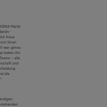
 EDEKA-Markt
Berlin-
Ich freue
tont Sinan
eit war genau
nge haben ihn
Teams – alle
enschaft und
scheidung
nd die
“.
tändigen
bestehenden