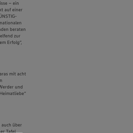
isse – ein
t auf einer
GÜNSTIG-
 nationalen
enden beraten
elfend zur
em Erfolg“,
aras mit acht
en
, Werder und
Heimatliebe“
s auch über
er Tafel