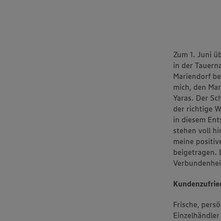
Zum 1. Juni 
in der Tauern
Mariendorf be
mich, den Mar
Yaras. Der Sc
der richtige W
in diesem Ent
stehen voll h
meine positiv
beigetragen. 
Verbundenheit 
Kundenzufried
Frische, pers
Einzelhändler