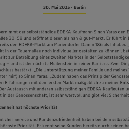
30. Mai 2025 • Berlin
übernimmt der selbstständige EDEKA-Kaufmann Sinan Yaras den
allee 30-58 und eröffnet diesen als nah & gut-Markt. Er führt in 
reits den EDEKA-Markt am Mariendorfer Damm 186 als Inhaber. „
kt in der Tauernallee noch individueller gestalten zu können“, be
hritt zur Betreibung eines zweiten Marktes in der Selbstständigk
eg – und ist der nächste Meilenstein in seiner Karriere. Zwei Di
schluss bestärkt. „Die Unterstützung meiner Familie und meines 
inter mir“, so Sinan Yaras. „Zudem haben das Prinzip der Genoss
en Erfahrungen mit dem ersten Markt maßgeblich zu meiner Ent
Der Austausch mit anderen selbstständigen EDEKA-Kaufleuten u
in der Genossenschaft, ist sehr wertvoll und gibt viel Sicherheit
enheit hat höchste Priorität
önlicher Service und Kundenzufriedenheit haben bei dem selbsts
 höchste Priorität. Er kennt seine Kunden bereits durch seinen 