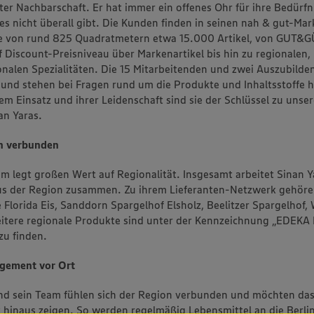
ter Nachbarschaft. Er hat immer ein offenes Ohr für ihre Bedürfn
es nicht überall gibt. Die Kunden finden in seinen nah & gut-Mark
he von rund 825 Quadratmetern etwa 15.000 Artikel, von GUT&
 Discount-Preisniveau über Markenartikel bis hin zu regionalen,
onalen Spezialitäten. Die 15 Mitarbeitenden und zwei Auszubild
 und stehen bei Fragen rund um die Produkte und Inhaltsstoffe h
rem Einsatz und ihrer Leidenschaft sind sie der Schlüssel zu unser
an Yaras.
on verbunden
m legt großen Wert auf Regionalität. Insgesamt arbeitet Sinan Y
aus der Region zusammen. Zu ihrem Lieferanten-Netzwerk gehör
e Florida Eis, Sanddorn Spargelhof Elsholz, Beelitzer Spargelhof
eitere regionale Produkte sind unter der Kennzeichnung „EDEKA 
zu finden.
agement vor Ort
nd sein Team fühlen sich der Region verbunden und möchten da
 hinaus zeigen. So werden regelmäßig Lebensmittel an die Berlin