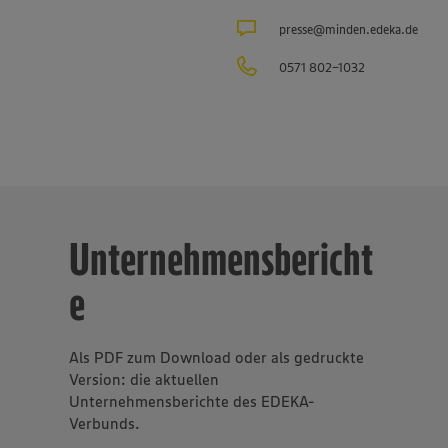
 Sachen Nachhaltigkeit und Klimaschutz. Seit über 100 Jahren i
presse@minden.edeka.de
gsvolles und nachhaltiges Handeln
eines der Grundprinzipien de
sverbundes.
0571 802-1032
Unternehmensbericht
e
Als PDF zum Download oder als gedruckte
Version: die aktuellen
Unternehmensberichte des EDEKA-
Verbunds.