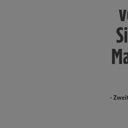
v
S
Ma
• Zwei