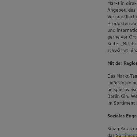
Markt in direk
Angebot, das 
Verkaufsfläc
Produkten auf
und internati
gerne vor Ort
Seite. „Mit ih
schwärmt Sin
Mit der Regi
Das Markt-Tea
Lieferanten 
beispielsweis
Berlin Gin. W
im Sortiment 
Soziales Eng
Sinan Yaras u
das Sortiment