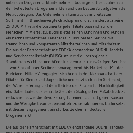
unter den Drogeriemarktunternehmen. budni gehört seit Jahren zu
den beliebtesten Drogeriemärkten und den besten Arbeitgebern der
Metropolregion. Das Unternehmen kann aus dem breitesten
Sortiment im Branchenvergleich schöpfen und schneidert aus seinen
25.000 Artikeln die Sortimente jeder Filiale passend auf die
Menschen im Viertel zu. budni bietet seinen Kundinnen und Kunden
ein nachbarschaftliches Lebensgefühl und besten Service mit
freundlichen und kompetenten Mitarbeiterinnen und Mitarbeitern.
Die aus der Partnerschaft mit EDEKA entstandene BUDNI Handels-
und Servicegesellschaft (BHSG) steuert die überregionale
Standortentwicklung und bündelt zudem alle rückwärtigen Bereiche
– von Einkauf über Sortimentsmanagement bis Marketing. Mit der
Budnianer Hilfe e.V. engagiert sich budni in der Nachbarschaft der
Filialen für Kinder und Jugendliche und setzt sich beim Sortiment,
der Warenlieferung und dem Betrieb der Filialen für Nachhaltigkeit
ein. Dabei lautet das zentrale Ziel, den ökologischen Fußabdruck zu
reduzieren sowie die Bevölkerung für einen nachhaltigeren Konsum
und die Wertigkeit von Lebensmitteln zu sensibilisieren. budni setzt
mit diesem Engagement ein starkes Zeichen im deutschen
Drogeriemarkt.
Die aus der Partnerschaft mit EDEKA entstandene BUDNI Handels-