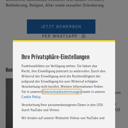
Behinderung, Religion, Alter sowie sexueller Orientierung.
Wir setzen Cookies und andere Technologien ein, um Ihnen
ein bestmögliches Nutzungserlebnis unserer Website zu
ermöglichen. Wir verwenden Ihre Daten, um unsere
JETZT BEWERBEN
Website zu personalisieren und Ihnen möglichst relevante
Inhalte anzubieten. Ihre Einwilligung in die Nutzung von
PER WHATSAPP
Cookies und anderer Technologien ist freiwillig und kann
jederzeit individuell in den Privatsphäre-Einstellungen
angepasst werden. Hierzu klicken Sie bitte auf
Ihre Privatsphäre-Einstellungen
„EINSTELLUNGEN ÄNDERN”. Bitte beachten Sie, dass auf
Basis Ihrer Einstellungen ggf. nicht mehr alle
Funktionalitäten zur Verfügung stehen. Sie haben das
Kontakt
Recht, ihre Einwilligung jederzeit zu widerrufen. Durch den
Widerruf der Einwilligung wird die Rechtmäßigkeit der
aufgrund der Einwilligung bis zum Widerruf erfolgten
Verarbeitung nicht berührt. Weitere Informationen finden
Frau Angie Schenkel
Sie in unseren
Datenschutzbestimmungen
sowie in unserer
Melde Dich gerne bei mir, wenn
Cookie Policy
.
Du Fragen zum
Bewerbungsprozess oder zur
Verarbeitung Ihrer personenbezogenen Daten in den USA
Stelle hast: +49 40 6377 2023
durch YouTube und Vimeo:
Wir binden auf unserer Webseite Videos von YouTube und
Vimeo ein. Wenn Sie auf „Zustimmen” klicken, ohne die