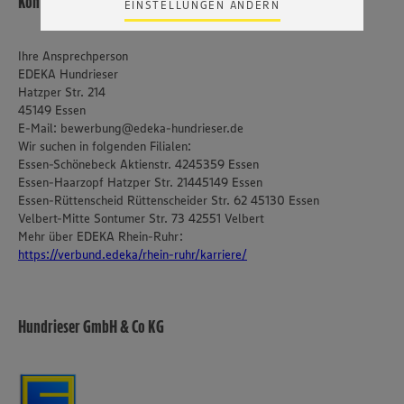
Kontakt
EINSTELLUNGEN ÄNDERN
Zudem wissen wir nicht genau, wie die Anbieter der
genannten Dienste Ihre Daten verarbeiten. Weitere
Informationen zur Nutzung der Dienste finden Sie in
Ihre Ansprechperson
unseren Datenschutzhinweisen sowie in unserer Cookie
EDEKA Hundrieser
Policy unter den Stichworten „YouTube” und „Vimeo”.
Hatzper Str. 214
45149 Essen
E-Mail: bewerbung@edeka-hundrieser.de
Wir suchen in folgenden Filialen:
Essen-Schönebeck Aktienstr. 4245359 Essen
Essen-Haarzopf Hatzper Str. 21445149 Essen
Essen-Rüttenscheid Rüttenscheider Str. 62 45130 Essen
Velbert-Mitte Sontumer Str. 73 42551 Velbert
Mehr über EDEKA Rhein-Ruhr:
https://verbund.edeka/rhein-ruhr/karriere/
Hundrieser GmbH & Co KG