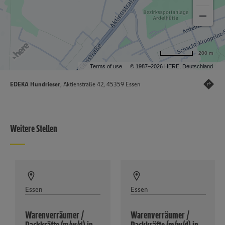
200 m
Terms of use
© 1987–2026 HERE, Deutschland
EDEKA Hundrieser
, Aktienstraße 42, 45359 Essen
Weitere Stellen
Essen
Essen
Warenverräumer /
Warenverräumer /
Packkräfte (m/w/d) in
Packkräfte (m/w/d) in