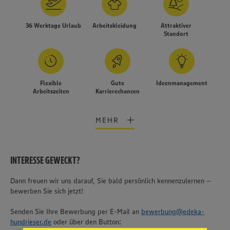
36 Werktage Urlaub
Arbeitskleidung
Attraktiver
Standort
Flexible
Gute
Ideenmanagement
Arbeitszeiten
Karrierechancen
MEHR
INTERESSE GEWECKT?
Dann freuen wir uns darauf, Sie bald persönlich kennenzulernen –
Wir setzen Cookies und andere Technologien ein, um Ihnen
bewerben Sie sich jetzt!
ein bestmögliches Nutzungserlebnis unserer Website zu
ermöglichen. Wir verwenden Ihre Daten, um unsere
Website zu personalisieren und Ihnen möglichst relevante
Senden Sie Ihre Bewerbung per E-Mail an
bewerbung@edeka-
Inhalte anzubieten. Ihre Einwilligung in die Nutzung von
hundrieser.de
oder über den Button:
Cookies und anderer Technologien ist freiwillig und kann