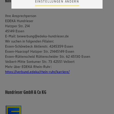
Kontakt
EINSTELLUNGEN ÄNDERN
Zudem wissen wir nicht genau, wie die Anbieter der
genannten Dienste Ihre Daten verarbeiten. Weitere
Informationen zur Nutzung der Dienste finden Sie in
Ihre Ansprechperson
unseren Datenschutzhinweisen sowie in unserer Cookie
EDEKA Hundrieser
Policy unter den Stichworten „YouTube” und „Vimeo”.
Hatzper Str. 214
45149 Essen
E-Mail: bewerbung@edeka-hundrieser.de
Wir suchen in folgenden Filialen:
Essen-Schönebeck Aktienstr. 4245359 Essen
Essen-Haarzopf Hatzper Str. 21445149 Essen
Essen-Rüttenscheid Rüttenscheider Str. 62 45130 Essen
Velbert-Mitte Sontumer Str. 73 42551 Velbert
Mehr über EDEKA Rhein-Ruhr:
https://verbund.edeka/rhein-ruhr/karriere/
Hundrieser GmbH & Co KG