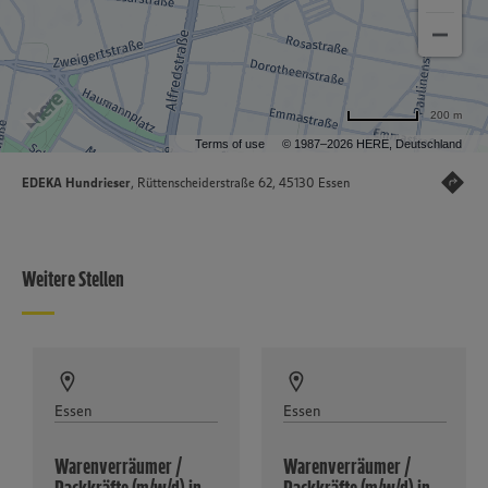
200 m
Terms of use
© 1987–2026 HERE, Deutschland
EDEKA Hundrieser
, Rüttenscheiderstraße 62, 45130 Essen
Weitere Stellen
Essen
Essen
Warenverräumer /
Warenverräumer /
Packkräfte (m/w/d) in
Packkräfte (m/w/d) in