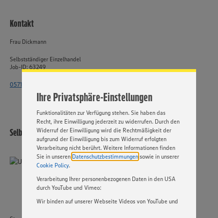
Kontakt
Wir setzen Cookies und andere Technologien ein, um Ihnen
ein bestmögliches Nutzungserlebnis unserer Website zu
Frau Dickmann
ermöglichen. Wir verwenden Ihre Daten, um unsere
Website zu personalisieren und Ihnen möglichst relevante
Selbstständiger Einzelhandel
Inhalte anzubieten. Ihre Einwilligung in die Nutzung von
Job-ID: 63249
Cookies und anderer Technologien ist freiwillig und kann
jederzeit individuell in den Privatsphäre-Einstellungen
0571 - 802 1863
angepasst werden. Hierzu klicken Sie bitte auf
Ihre Privatsphäre-Einstellungen
„EINSTELLUNGEN ÄNDERN”. Bitte beachten Sie, dass auf
Basis Ihrer Einstellungen ggf. nicht mehr alle
Funktionalitäten zur Verfügung stehen. Sie haben das
Recht, ihre Einwilligung jederzeit zu widerrufen. Durch den
Widerruf der Einwilligung wird die Rechtmäßigkeit der
Selbstständiger Einzelhandel
aufgrund der Einwilligung bis zum Widerruf erfolgten
Verarbeitung nicht berührt. Weitere Informationen finden
Sie in unseren
Datenschutzbestimmungen
sowie in unserer
Cookie Policy
.
Verarbeitung Ihrer personenbezogenen Daten in den USA
durch YouTube und Vimeo:
Wir binden auf unserer Webseite Videos von YouTube und
Vimeo ein. Wenn Sie auf „Zustimmen” klicken, ohne die