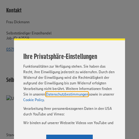
Kontakt
Wir setzen Cookies und andere Technologien ein, um Ihnen
ein bestmögliches Nutzungserlebnis unserer Website zu
ermöglichen. Wir verwenden Ihre Daten, um unsere
Frau Dickmann
Website zu personalisieren und Ihnen möglichst relevante
Inhalte anzubieten. Ihre Einwilligung in die Nutzung von
Selbstständiger Einzelhandel
Job-ID: 62559
Cookies und anderer Technologien ist freiwillig und kann
jederzeit individuell in den Privatsphäre-Einstellungen
0571 - 802 1863
angepasst werden. Hierzu klicken Sie bitte auf
Ihre Privatsphäre-Einstellungen
„EINSTELLUNGEN ÄNDERN”. Bitte beachten Sie, dass auf
Basis Ihrer Einstellungen ggf. nicht mehr alle
Funktionalitäten zur Verfügung stehen. Sie haben das
Recht, ihre Einwilligung jederzeit zu widerrufen. Durch den
Widerruf der Einwilligung wird die Rechtmäßigkeit der
Selbstständiger Einzelhandel
aufgrund der Einwilligung bis zum Widerruf erfolgten
Verarbeitung nicht berührt. Weitere Informationen finden
Sie in unseren
Datenschutzbestimmungen
sowie in unserer
Cookie Policy
.
Verarbeitung Ihrer personenbezogenen Daten in den USA
durch YouTube und Vimeo:
Wir binden auf unserer Webseite Videos von YouTube und
Vimeo ein. Wenn Sie auf „Zustimmen” klicken, ohne die
Einstellungen bezüglich YouTube und Vimeo zu ändern,
Standort