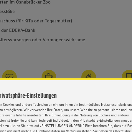
arten im Osnabrücker Zoo
essBike
schuss (für KiTa oder Tagesmutter)
i der EDEKA-Bank
e Altersvorsorgen oder Vermögenswirksame
ndheitsvorsorge
Getränke
Gute
Günstige A
Privatsphäre-Einstellungen
Karrierechancen
en Cookies und andere Technologien ein, um Ihnen ein bestmögliches Nutzungserlebnis un
zu ermöglichen. Wir verwenden Ihre Daten, um unsere Website zu personalisieren und Ih
 relevante Inhalte anzubieten. Ihre Einwilligung in die Nutzung von Cookies und anderer
s Gesicht
Kontakt
ien ist freiwillig und kann jederzeit individuell in den Privatsphäre-Einstellungen angepa
Hierzu klicken Sie bitte auf „EINSTELLUNGEN ÄNDERN”. Bitte beachten Sie, dass auf Basi
ngen ggf. nicht mehr alle Funktionalitäten zur Verfügung stehen. Sie haben das Recht, ihre