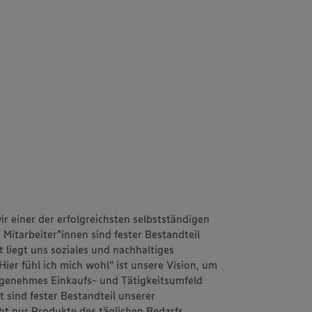
r einer der erfolgreichsten selbstständigen
itarbeiter*innen sind fester Bestandteil
 liegt uns soziales und nachhaltiges
ier fühl ich mich wohl” ist unsere Vision, um
ngenehmes Einkaufs- und Tätigkeitsumfeld
 sind fester Bestandteil unserer
ht nur Produkte des täglichen Bedarfs,