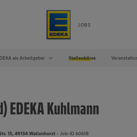
JOBS
DEKA als Arbeitgeber
Stellenbörse
Veranstaltu
e
EKA
Berufseinsteiger:innen
Arbeitgeber im
Berufserfahrene
Überblick
raktikum
Traineeprogramme
Berufe@EDEKA
/d) EDEKA Kuhlmann
EDEKA-Zentrale
en
duktion
Direkteinstieg
Selbstständig mit EDEKA
EDEKA Fruchtkontor
ntätigkeit
Noch Fragen?
EDEKA Foodservice
EDEKA-
Str. 15, 49134 Wallenhorst
- Job-ID 60618
Regionalgesellschaften