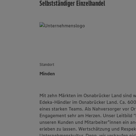
Selbstständiger Einzelhandel
Standort
Minden
Mit zehn Märkten im Osnabrücker Land sind wi
Edeka-Händler im Osnabrücker Land. Ca. 600 M
eines starken Teams. Als Nahversorger vor Ort
Engagement sehr am Herzen. Unser Leitbild “H
unseren Kunden und Mitarbeiter*innen ein a
erleben zu lassen. Wertschätzung und Respekt
Unternehmenskultur. Denn, wir verkaufen nic