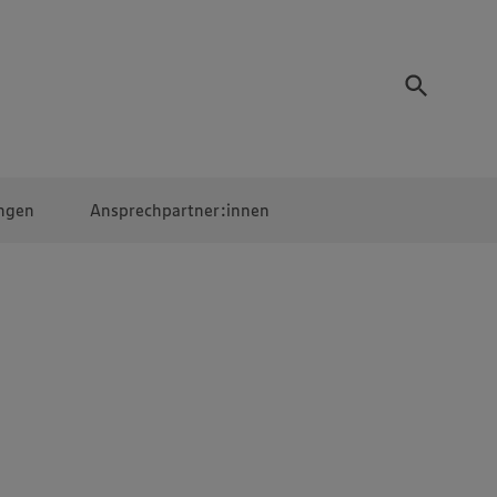
ngen
Ansprechpartner:innen
Mitarbeiter:innen
EDEKA Campus
Digitales Lernen
Veranstaltungen &
Wettbewerbe