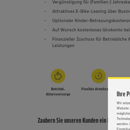
Vergünstigung für (Familien-) Jahresk
Attraktives E-Bike-Leasing über Busin
Optionaler Kinder-Betreuungskostenzu
Auf Wunsch kostenloses Girokonto be
Finanzieller Zuschuss für Betrieblich
Leistungen
Betriebl.
Flexible Arbeitszeiten
Gesu
Ihre 
Altersvorsorge
Wir setz
Website 
möglichst
Zaubern Sie unseren Kunden ein Lächeln in
Technolog
werden. 
Einstellu