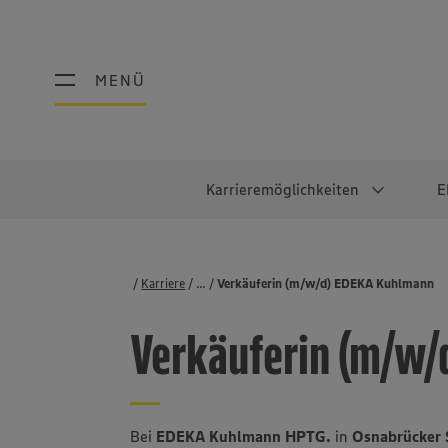
MENÜ
MENÜ
Karrieremöglichkeiten
E
Schüler:innen
Warum EDEKA?
Studierend
Berufe@ED
Karriere
...
Stellenbörse
Verkäuferin (m/w/d) EDEKA Kuhlmann
Ausbildung & Duales Studium
Work-Life-Balance
Studentisches P
Einzelhandel
Verkäuferin (m/w
Schülerpraktikum
Faires Gehalt
Abschlussarbeit
Lebensmittelpro
Diversität
Werkstudierende
Lager & Logistik
Noch Fragen?
IT
Bei
EDEKA Kuhlmann HPTG.
in
Osnabrücker 