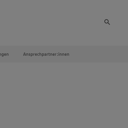
ngen
Ansprechpartner:innen
Mitarbeiter:innen
EDEKA Campus
Digitales Lernen
Veranstaltungen &
Wettbewerbe