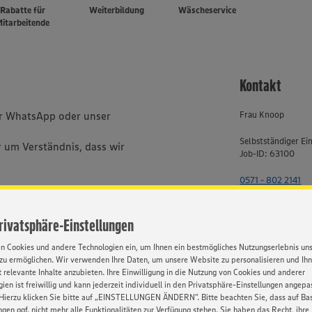
Rabatte für
Weiterbildung
Wäscheservice
itarbeitende
Kontakt
er WhatsApp oder unser
Frau Knoop
Selbstständiger Ei
 um Verständnis, dass wir
Job-ID: 63100
0571 - 802 2141
bhängig von Geschlecht,
, Behinderung, Religion, Alter
Privatsphäre-Einstellungen
en Cookies und andere Technologien ein, um Ihnen ein bestmögliches Nutzungserlebnis un
zu ermöglichen. Wir verwenden Ihre Daten, um unsere Website zu personalisieren und Ih
 relevante Inhalte anzubieten. Ihre Einwilligung in die Nutzung von Cookies und anderer
HATSAPP
ien ist freiwillig und kann jederzeit individuell in den Privatsphäre-Einstellungen angepa
Hierzu klicken Sie bitte auf „EINSTELLUNGEN ÄNDERN”. Bitte beachten Sie, dass auf Basi
ngen ggf. nicht mehr alle Funktionalitäten zur Verfügung stehen. Sie haben das Recht, ihre