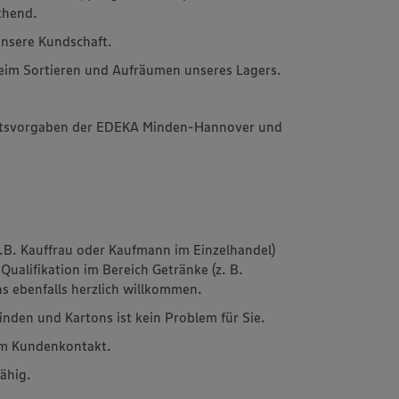
chend.
unsere Kundschaft.
beim Sortieren und Aufräumen unseres Lagers.
tätsvorgaben der EDEKA Minden-Hannover und
z.B. Kauffrau oder Kaufmann im Einzelhandel)
Qualifikation im Bereich Getränke (z. B.
uns ebenfalls herzlich willkommen.
nden und Kartons ist kein Problem für Sie.
am Kundenkontakt.
fähig.