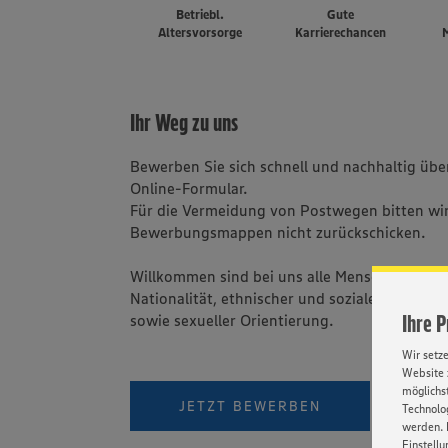
Betriebl.
Gute
Altersvorsorge
Karrierechancen
M
Ihr Weg zu uns
Bewerben Sie sich schnell und nachhaltig üb
Online-Formular.
Für die Vermeidung von Postwegen bitten wir
Bewerbungsmappen nicht zurückschicken.
Willkommen sind bei uns alle Menschen - una
Nationalität, ethnischer und sozialer Herkunft
Ihre 
sowie sexueller Orientierung.
Wir setz
Website 
möglichst
PER W
JETZT BEWERBEN
Technolog
werden. 
Einstellu