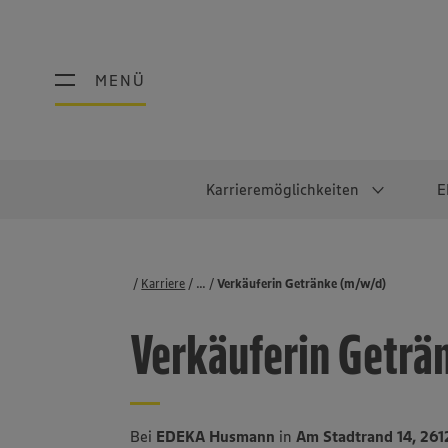
MENÜ
MENÜ
Karrieremöglichkeiten
E
Schüler:innen
Warum EDEKA?
Studierend
Berufe@ED
Karriere
...
Stellenbörse
Verkäuferin Getränke (m/w/d)
Ausbildung & Duales Studium
Work-Life-Balance
Studentisches P
Einzelhandel
Verkäuferin Geträ
Schülerpraktikum
Faires Gehalt
Abschlussarbeit
Lebensmittelpro
Diversität
Werkstudierende
Lager & Logistik
Noch Fragen?
IT
Bei
EDEKA Husmann
in
Am Stadtrand 14, 26