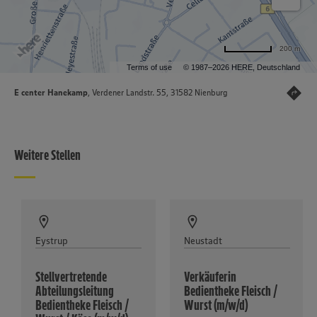
200 m
Terms of use
© 1987–2026 HERE, Deutschland
E center Hanekamp
, Verdener Landstr. 55, 31582 Nienburg
Weitere Stellen
Eystrup
Neustadt
Stellvertretende
Verkäuferin
Abteilungsleitung
Bedientheke Fleisch /
Bedientheke Fleisch /
Wurst (m/w/d)