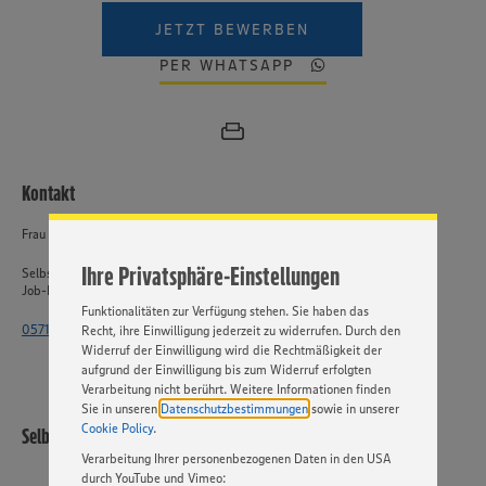
JETZT BEWERBEN
PER WHATSAPP
Wir setzen Cookies und andere Technologien ein, um Ihnen
ein bestmögliches Nutzungserlebnis unserer Website zu
ermöglichen. Wir verwenden Ihre Daten, um unsere
Website zu personalisieren und Ihnen möglichst relevante
Kontakt
Inhalte anzubieten. Ihre Einwilligung in die Nutzung von
Cookies und anderer Technologien ist freiwillig und kann
jederzeit individuell in den Privatsphäre-Einstellungen
Frau Dickmann
angepasst werden. Hierzu klicken Sie bitte auf
Ihre Privatsphäre-Einstellungen
„EINSTELLUNGEN ÄNDERN”. Bitte beachten Sie, dass auf
Selbstständiger Einzelhandel
Job-ID: 62223
Basis Ihrer Einstellungen ggf. nicht mehr alle
Funktionalitäten zur Verfügung stehen. Sie haben das
0571 - 802 1863
Recht, ihre Einwilligung jederzeit zu widerrufen. Durch den
Widerruf der Einwilligung wird die Rechtmäßigkeit der
aufgrund der Einwilligung bis zum Widerruf erfolgten
Verarbeitung nicht berührt. Weitere Informationen finden
Sie in unseren
Datenschutzbestimmungen
sowie in unserer
Cookie Policy
.
Selbstständiger Einzelhandel
Verarbeitung Ihrer personenbezogenen Daten in den USA
durch YouTube und Vimeo: