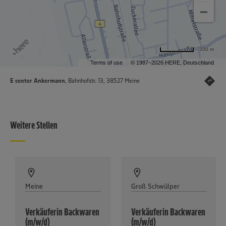
200 m
Terms of use
© 1987–2026 HERE, Deutschland
E center Ankermann
, Bahnhofstr. 13, 38527 Meine
Weitere Stellen
Meine
Groß Schwülper
Verkäuferin Backwaren
Verkäuferin Backwaren
(m/w/d)
(m/w/d)