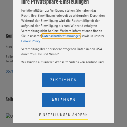
Ihre Privatsphäre-Einstellungen
„EINSTELLUNGEN ÄNDERN”. Bitte beachten Sie, dass auf
PER WHATSAPP
Basis Ihrer Einstellungen ggf. nicht mehr alle
Funktionalitäten zur Verfügung stehen. Sie haben das
Recht, ihre Einwilligung jederzeit zu widerrufen. Durch den
Widerruf der Einwilligung wird die Rechtmäßigkeit der
aufgrund der Einwilligung bis zum Widerruf erfolgten
Verarbeitung nicht berührt. Weitere Informationen finden
Kontakt
Sie in unseren
Datenschutzbestimmungen
sowie in unserer
Cookie Policy
.
Frau Dickmann
Verarbeitung Ihrer personenbezogenen Daten in den USA
durch YouTube und Vimeo:
Selbstständiger Einzelhandel
Job-ID: 62451
Wir binden auf unserer Webseite Videos von YouTube und
Vimeo ein. Wenn Sie auf „Zustimmen” klicken, ohne die
0571 - 802 1863
Einstellungen bezüglich YouTube und Vimeo zu ändern,
willigen Sie im Sinne des Art. 49 Abs. 1 Satz 1 lit. a) DSGVO
ZUSTIMMEN
ein, dass Ihre Daten (IP-Adresse, Zeitstempel, ggf.
Nutzerverhalten auf unserer Webseite) an die Anbieter der
Dienste YouTube und Vimeo in den USA übermittelt und
dort verarbeitet werden. Der EuGH sieht die USA als Land
Selbstständiger Einzelhandel
ABLEHNEN
mit einem nach europäischen Standards nicht
angemessenen Datenschutzniveau an. Es besteht das
Risiko eines Zugriffs durch US-amerikanische Behörden.
EINSTELLUNGEN ÄNDERN
Zudem wissen wir nicht genau, wie die Anbieter der
genannten Dienste Ihre Daten verarbeiten. Weitere