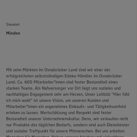
Informationen zur Nutzung der Dienste finden Sie in
unseren Datenschutzhinweisen sowie in unserer Cookie
Policy unter den Stichworten „YouTube” und „Vimeo”.
Standort
Minden
Mit zehn Märkten im Osnabrücker Land sind wir einer der
erfolgreichsten selbstständigen Edeka-Händler im Osnabrücker
Land. Ca. 600 Mitarbeiter*innen sind fester Bestandteil eines
starken Teams. Als Nahversorger vor Ort liegt uns soziales und
nachhaltiges Engagement sehr am Herzen. Unser Leitbild “Hier fühl
ich mich wohl” ist unsere Vision, um unseren Kunden und
Mitarbeiter*innen ein angenehmes Einkaufs- und Tätigkeitsumfeld
erleben zu lassen. Wertschätzung und Respekt sind fester
Bestandteil unserer Unternehmenskultur. Denn, wir verkaufen nicht
nur Produkte des täglichen Bedarfs, sondern sind auch Dienstleister
und sozialer Treffpunkt für unsere Mitmenschen. Bei uns arbeiten