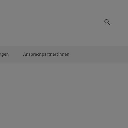
ngen
Ansprechpartner:innen
Mitarbeiter:innen
EDEKA Campus
Digitales Lernen
Veranstaltungen &
Wettbewerbe