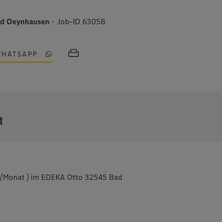
ad Oeynhausen
- Job-ID 63058
WHATSAPP
MEHR
t
td./Monat ) im EDEKA Otto 32545 Bad