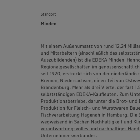
Standort
Minden
Mit einem Außenumsatz von rund 12,24 Millia
und Mitarbeitern (einschließlich des selbstst
Auszubildenden) ist die
EDEKA Minden-Hanno
Regionalgesellschaften im genossenschaftlic
seit 1920, erstreckt sich von der niederländi
Bremen, Niedersachsen, einen Teil von Ostwes
Brandenburg. Mehr als drei Viertel der fast 
selbstständigen EDEKA-Kaufleuten. Zum Un
Produktionsbetriebe, darunter die Brot- un
Produktion für Fleisch- und Wurstwaren
Bau
Fischverarbeitung
Hagenah
in Hamburg. Die 
wegweisend in Sachen Nachhaltigkeit und Klim
verantwortungsvolles und nachhaltiges Hand
Unternehmensverbundes.