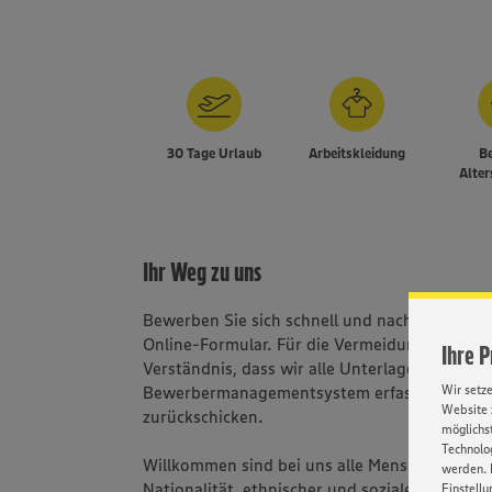
30 Tage Urlaub
Arbeitskleidung
Be
Alte
Ihr Weg zu uns
Bewerben Sie sich schnell und nachhaltig üb
Online-Formular. Für die Vermeidung von Po
Ihre 
Verständnis, dass wir alle Unterlagen in unse
Bewerbermanagementsystem erfassen und B
Wir setz
Website 
zurückschicken.
möglichst
Technolog
Willkommen sind bei uns alle Menschen - una
werden. 
Nationalität, ethnischer und sozialer Herkunft
Einstellu