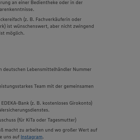
hrung an einer Bedientheke oder in der
arenkenntnisse.
kereifach (z. B. Fachverkäuferin oder
k) ist wünschenswert, aber nicht zwingend
ist möglich.
im deutschen Lebensmittelhändler Nummer
leistungsstarkes Team mit der gemeinsamen
r EDEKA-Bank (z. B. kostenloses Girokonto)
ersicherungsdienstes.
schuss (für KiTa oder Tagesmutter)
aß macht zu arbeiten und wo großer Wert auf
ie uns auf
Instagram
.