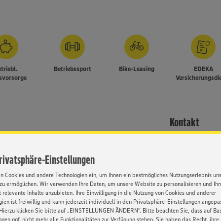
triebl.
Betriebssport
Bike-Leasing
EDEKA
rsvorsorge
Versicherungsdi
Kontakt
er WhatsApp oder unser
Frau Dickmann
stwegen bitten wir um
Privatsphäre-Einstellungen
Selbstständiger Ei
rem
Job-ID: 63058
ewerbungsmappen nicht
en Cookies und andere Technologien ein, um Ihnen ein bestmögliches Nutzungserlebnis un
zu ermöglichen. Wir verwenden Ihre Daten, um unsere Website zu personalisieren und Ih
0571 - 802 1863
 relevante Inhalte anzubieten. Ihre Einwilligung in die Nutzung von Cookies und anderer
ien ist freiwillig und kann jederzeit individuell in den Privatsphäre-Einstellungen angepa
bhängig von Geschlecht,
Hierzu klicken Sie bitte auf „EINSTELLUNGEN ÄNDERN”. Bitte beachten Sie, dass auf Basi
, Behinderung, Religion, Alter
ngen ggf. nicht mehr alle Funktionalitäten zur Verfügung stehen. Sie haben das Recht, ihre