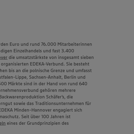
rden Euro und rund 76.000 Mitarbeiterinnen
ändigen Einzelhandels und fast 3.400
ver
die umsatzstärkste von insgesamt sieben
h organisierten EDEKA-Verbund. Sie besteht
schen bis an die polnische Grenze und umfasst
tfalen-Lippe, Sachsen-Anhalt, Berlin und
1.500 Märkte sind in der Hand von rund 640
ternehmensverbund gehören mehrere
d Backwarenproduktion
Schäfer’s
, die
erngut
sowie das Traditionsunternehmen für
EDEKA Minden-Hannover engagiert sich
aschutz. Seit über 100 Jahren ist
eln
eines der Grundprinzipien des