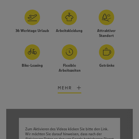
36 Werktage Urlaub
Arbeitskleidung
Attraktiver
Standort
Bike-Leasing
Flexible
Getränke
Arbeitszeiten
MEHR
Wir setzen Cookies und andere Technologien ein, um Ihnen
ein bestmögliches Nutzungserlebnis unserer Website zu
ermöglichen. Wir verwenden Ihre Daten, um unsere
Zum Aktivieren des Videos klicken Sie bitte den Link.
Website zu personalisieren und Ihnen möglichst relevante
Wir möchten Sie darauf hinweisen, dass nach der
Inhalte anzubieten. Ihre Einwilligung in die Nutzung von
Aktivierung Daten an den von Google betriebenen Dienst