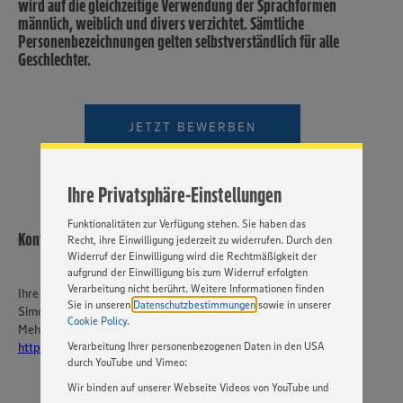
wird auf die gleichzeitige Verwendung der Sprachformen
männlich, weiblich und divers verzichtet. Sämtliche
Personenbezeichnungen gelten selbstverständlich für alle
Geschlechter.
Wir setzen Cookies und andere Technologien ein, um Ihnen
ein bestmögliches Nutzungserlebnis unserer Website zu
ermöglichen. Wir verwenden Ihre Daten, um unsere
Website zu personalisieren und Ihnen möglichst relevante
JETZT BEWERBEN
Inhalte anzubieten. Ihre Einwilligung in die Nutzung von
Cookies und anderer Technologien ist freiwillig und kann
jederzeit individuell in den Privatsphäre-Einstellungen
angepasst werden. Hierzu klicken Sie bitte auf
Ihre Privatsphäre-Einstellungen
„EINSTELLUNGEN ÄNDERN”. Bitte beachten Sie, dass auf
Basis Ihrer Einstellungen ggf. nicht mehr alle
Funktionalitäten zur Verfügung stehen. Sie haben das
Kontakt
Recht, ihre Einwilligung jederzeit zu widerrufen. Durch den
Widerruf der Einwilligung wird die Rechtmäßigkeit der
aufgrund der Einwilligung bis zum Widerruf erfolgten
Verarbeitung nicht berührt. Weitere Informationen finden
Ihre Ansprechperson
Sie in unseren
Datenschutzbestimmungen
sowie in unserer
Simone Brox
Cookie Policy
.
Mehr über EDEKA Südwest:
Verarbeitung Ihrer personenbezogenen Daten in den USA
https://karriere-edeka.de/
durch YouTube und Vimeo:
Wir binden auf unserer Webseite Videos von YouTube und