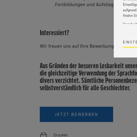
Fortbildungen und Aufstiegsprogram
Einwilli
aufgrund 
finden S
Verarbei
Interessiert?
Wir bind
ohne die 
EINST
Satz 1 li
Wir freuen uns auf Ihre Bewerbung.
Webseite
werden. 
Datensch
Aus Gründen der besseren Lesbarkeit unse
wissen wi
die gleichzeitige Verwendung der Sprachf
Informat
Policy u
divers verzichtet. Sämtliche Personenbez
selbstverständlich für alle Geschlechter.
JETZT BEWERBEN
Drucken