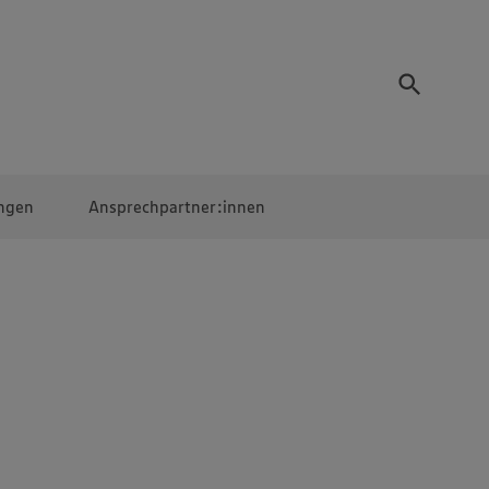
ngen
Ansprechpartner:innen
Mitarbeiter:innen
EDEKA Campus
Digitales Lernen
Veranstaltungen &
Wettbewerbe