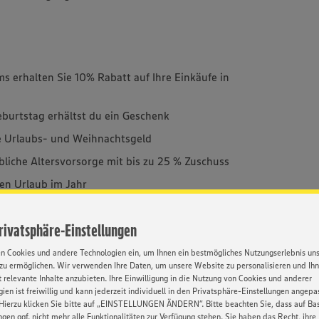
ams erhalten Sie 10% Rabatt auf Ihre Einkäufe in
burtstag erhältst du ein Geschenk
ie Urlaubs- und Weihnachtsgeld
ebliche Altersvorsorge mit bis zu 25 % Zuschuss
hen Urlaub im Jahr
ie mit freiwilligen Zusatzleistungen
Privatsphäre-Einstellungen
stenlos Mineralwasser
atte bei unseren Partnerunternehmen
en Cookies und andere Technologien ein, um Ihnen ein bestmögliches Nutzungserlebnis un
zu ermöglichen. Wir verwenden Ihre Daten, um unsere Website zu personalisieren und Ih
 Events, wie unsere Sommer- oder
 relevante Inhalte anzubieten. Ihre Einwilligung in die Nutzung von Cookies und anderer
ien ist freiwillig und kann jederzeit individuell in den Privatsphäre-Einstellungen angepa
Hierzu klicken Sie bitte auf „EINSTELLUNGEN ÄNDERN”. Bitte beachten Sie, dass auf Basi
Sie ein wichtiger Faktor? Wir bieten E-Learning,
ngen ggf. nicht mehr alle Funktionalitäten zur Verfügung stehen. Sie haben das Recht, ihre