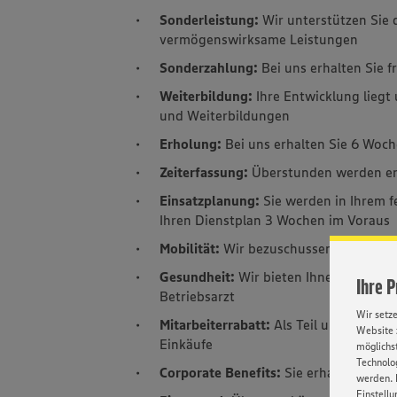
Sonderleistung:
Wir unterstützen Sie d
vermögenswirksame Leistungen
Sonderzahlung:
Bei uns erhalten Sie f
Weiterbildung:
Ihre Entwicklung liegt
und Weiterbildungen
Erholung:
Bei uns erhalten Sie 6 Woch
Zeiterfassung:
Überstunden werden erf
Einsatzplanung:
Sie werden in Ihrem f
Ihren Dienstplan 3 Wochen im Voraus
Mobilität:
Wir bezuschussen Ihr Jobtic
Gesundheit:
Wir bieten Ihnen Impfter
Ihre 
Betriebsarzt
Wir setz
Mitarbeiterrabatt:
Als Teil unseres Tea
Website 
Einkäufe
möglichst
Technolog
Corporate Benefits:
Sie erhalten Raba
werden. 
Einstellu