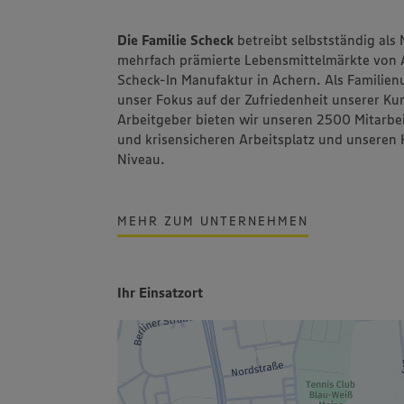
Die Fa­mi­lie Scheck
be­treibt selbst­stän­dig al
mehr­fach prämierte Le­bens­mit­tel­märk­te von
Scheck-In Manufaktur in Achern. Als Familien
unser Fokus auf der Zufriedenheit unserer Ku
Arbeitgeber bieten wir unseren 2500 Mitarbei
und krisensicheren Arbeitsplatz und unseren
Niveau.
MEHR ZUM UNTERNEHMEN
Ihr Einsatzort