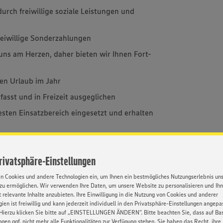
urch freiwillige soziale Leistungen und
reiwillige Sonderzahlungen
 uns am Herzen, daher bieten wir Ihnen Fort-
en Urlaub im Jahr
asst und in Freizeit ausgeglichen
esten Einsatzbereich eingesetzt und erhalten
ket
mine und Beratungen durch unseren
Privatsphäre-Einstellungen
en Cookies und andere Technologien ein, um Ihnen ein bestmögliches Nutzungserlebnis un
ms erhalten Sie Mitarbeiterrabatt auf Ihre
zu ermöglichen. Wir verwenden Ihre Daten, um unsere Website zu personalisieren und Ih
 relevante Inhalte anzubieten. Ihre Einwilligung in die Nutzung von Cookies und anderer
ien ist freiwillig und kann jederzeit individuell in den Privatsphäre-Einstellungen angepa
tte bei unseren Partnerunternehmen
Hierzu klicken Sie bitte auf „EINSTELLUNGEN ÄNDERN”. Bitte beachten Sie, dass auf Basi
ngen ggf. nicht mehr alle Funktionalitäten zur Verfügung stehen. Sie haben das Recht, ihre