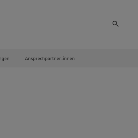
ngen
Ansprechpartner:innen
Mitarbeiter:innen
EDEKA Campus
Digitales Lernen
Veranstaltungen &
Wettbewerbe