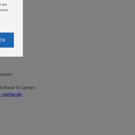
t der
tionen
licken,
bs. 1
EN
eitet
senen
udem
er Cookie
person
Scheck-in Center:
-center.de