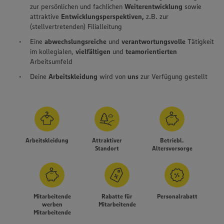
zur persönlichen und fachlichen
Weiterentwicklung
sowie
attraktive
Entwicklungsperspektiven,
z.B. zur
(stellvertretenden) Filialleitung
Eine
abwechslungsreiche
und
verantwortungsvolle
Tätigkeit
im kollegialen,
vielfältigen
und
teamorientierten
Arbeitsumfeld
Deine
Arbeitskleidung
wird von
uns
zur Verfügung gestellt
Arbeitskleidung
Attraktiver
Betriebl.
Standort
Altersvorsorge
Wir setzen Cookies und andere Technologien ein, um Ihnen
Mitarbeitende
Rabatte für
Personalrabatt
ein bestmögliches Nutzungserlebnis unserer Website zu
werben
Mitarbeitende
ermöglichen. Wir verwenden Ihre Daten, um unsere
Mitarbeitende
Website zu personalisieren und Ihnen möglichst relevante