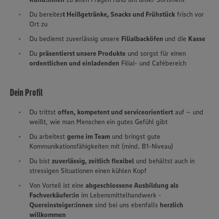
Du bereites
t Heißgetränke, Snacks und Frühstück
frisch vor
Ort zu
Du bedienst zuverlässig unsere
Filialbacköfen
und die
Kasse
Du
präsentierst unsere Produkte
und sorgst für einen
ordentlichen und einladenden
Filial- und Cafébereich
Dein Profil
Du trittst
offen, kompetent und serviceorientiert
auf – und
weißt, wie man Menschen ein gutes Gefühl gibt
Du arbeitest
gerne im Team
und bringst gute
Kommunikationsfähigkeiten mit (mind. B1-Niveau)
Du bist
zuverlässig, zeitlich flexibel
und behältst auch in
stressigen Situationen einen kühlen Kopf
Von Vorteil ist eine
abgeschlossene Ausbildung als
Fachverkäufer:in
im Lebensmittelhandwerk -
Quereinsteiger:innen
sind bei uns ebenfalls
herzlich
willkommen