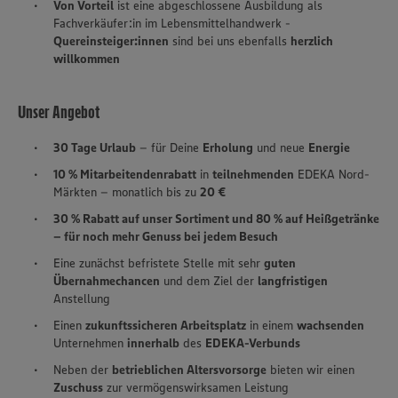
Von Vorteil
ist eine abgeschlossene Ausbildung als
Fachverkäufer:in im Lebensmittelhandwerk -
Quereinsteiger:innen
sind bei uns ebenfalls
herzlich
willkommen
Unser Angebot
30 Tage Urlaub
– für Deine
Erholung
und neue
Energie
10 % Mitarbeitendenrabatt
in
teilnehmenden
EDEKA Nord-
Märkten – monatlich bis zu
20 €
30 % Rabatt auf unser Sortiment und 80 % auf Heißgetränke
– für noch mehr Genuss bei jedem Besuch
Eine zunächst befristete Stelle mit sehr
guten
Übernahmechancen
und dem Ziel der
langfristigen
Anstellung
Einen
zukunftssicheren Arbeitsplatz
in einem
wachsenden
Unternehmen
innerhalb
des
EDEKA-Verbunds
Neben der
betrieblichen Altersvorsorge
bieten wir einen
Zuschuss
zur vermögenswirksamen Leistung