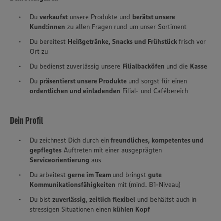
Du
verkaufst
unsere Produkte und
berätst unsere
Kund:innen
zu allen Fragen rund um unser Sortiment
Du bereitest
Heißgetränke, Snacks und Frühstück
frisch vor
Ort zu
Du bedienst zuverlässig unsere
Filialbacköfen
und die
Kasse
Du
präsentierst unsere Produkte
und sorgst für einen
ordentlichen und einladenden
Filial- und Cafébereich
Dein Profil
Du zeichnest Dich durch ein
freundliches, kompetentes und
gepflegtes
Auftreten mit einer ausgeprägten
Serviceorientierung
aus
Du arbeitest
gerne im Team
und bringst
gute
Kommunikationsfähigkeiten
mit (mind. B1-Niveau)
Du bist
zuverlässig
,
zeitlich flexibel
und behältst auch in
stressigen Situationen einen
kühlen Kopf