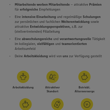
Mitarbeitende werben Mitarbeitende
– attraktive
Prämien
für
erfolgreiche
Empfehlungen
Eine
intensive Einarbeitung
und regelmäßige
Schulungen
zur persönlichen und fachlichen
Weiterentwicklung
sowie
attraktive
Entwicklungsperspektiven,
z.B. zur
(stellvertretenden) Filialleitung
Eine
abwechslungsreiche
und
verantwortungsvolle
Tätigkeit
im kollegialen,
vielfältigen
und
teamorientierten
Arbeitsumfeld
Deine
Arbeitskleidung
wird von
uns
zur Verfügung gestellt
Arbeitskleidung
Attraktiver
Betriebl.
Standort
Altersvorsorge
Wir setzen Cookies und andere Technologien ein, um Ihnen
ein bestmögliches Nutzungserlebnis unserer Website zu