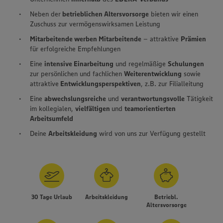
Neben der
betrieblichen Altersvorsorge
bieten wir einen
Zuschuss zur vermögenswirksamen Leistung
Mitarbeitende werben Mitarbeitende
– attraktive
Prämien
für erfolgreiche Empfehlungen
Eine
intensive Einarbeitung
und regelmäßige
Schulungen
zur persönlichen und fachlichen
Weiterentwicklung
sowie
attraktive
Entwicklungsperspektiven
, z.B. zur Filialleitung
Eine
abwechslungsreiche
und
verantwortungsvolle
Tätigkeit
im kollegialen,
vielfältigen
und
teamorientierten
Arbeitsumfeld
Deine
Arbeitskleidung
wird von uns zur Verfügung gestellt
30 Tage Urlaub
Arbeitskleidung
Betriebl.
Altersvorsorge
Wir setzen Cookies und andere Technologien ein, um Ihnen