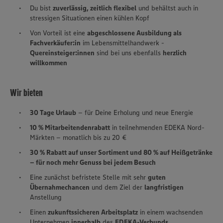
Du bist
zuverlässig, zeitlich flexibel
und behältst auch in
stressigen Situationen einen kühlen Kopf
Von Vorteil ist eine
abgeschlossene Ausbildung als
Fachverkäufer:in
im Lebensmittelhandwerk -
Quereinsteiger:innen
sind bei uns ebenfalls
herzlich
willkommen
Wir bieten
30 Tage Urlaub
– für Deine Erholung und neue Energie
10 % Mitarbeitendenrabatt
in teilnehmenden EDEKA Nord-
Märkten – monatlich bis zu 20 €
30 % Rabatt auf unser Sortiment und 80 % auf Heißgetränke
– für noch mehr Genuss bei jedem Besuch
Eine zunächst befristete Stelle mit sehr
guten
Übernahmechancen
und dem Ziel der
langfristigen
Anstellung
Einen
zukunftssicheren Arbeitsplatz
in einem wachsenden
Unternehmen
innerhalb
des
EDEKA-Verbunds