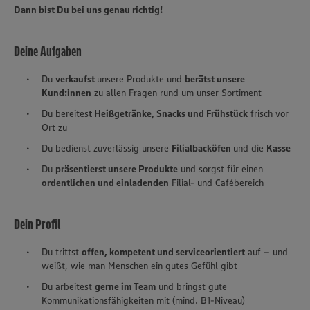
Dann bist Du bei uns genau richtig!
Deine Aufgaben
Du
verkaufst
unsere Produkte und
berätst unsere
Kund:innen
zu allen Fragen rund um unser Sortiment
Du bereites
t Heißgetränke, Snacks und Frühstück
frisch vor
Ort zu
Du bedienst zuverlässig unsere
Filialbacköfen
und die
Kasse
Du
präsentierst unsere Produkte
und sorgst für einen
ordentlichen und einladenden
Filial- und Cafébereich
Dein Profil
Du trittst
offen, kompetent und serviceorientiert
auf – und
weißt, wie man Menschen ein gutes Gefühl gibt
Du arbeitest
gerne im Team
und bringst gute
Kommunikationsfähigkeiten mit (mind. B1-Niveau)