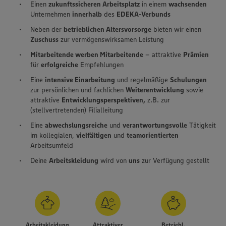
Einen
zukunftssicheren Arbeitsplatz
in einem
wachsenden
Unternehmen
innerhalb
des
EDEKA-Verbunds
Neben der
betrieblichen Altersvorsorge
bieten wir einen
Zuschuss
zur vermögenswirksamen Leistung
Mitarbeitende werben Mitarbeitende
– attraktive
Prämien
für
erfolgreiche
Empfehlungen
Eine
intensive Einarbeitung
und regelmäßige
Schulungen
zur persönlichen und fachlichen
Weiterentwicklung
sowie
attraktive
Entwicklungsperspektiven,
z.B. zur
(stellvertretenden) Filialleitung
Eine
abwechslungsreiche
und
verantwortungsvolle
Tätigkeit
im kollegialen,
vielfältigen
und
teamorientierten
Arbeitsumfeld
Deine
Arbeitskleidung
wird von
uns
zur Verfügung gestellt
Arbeitskleidung
Attraktiver
Betriebl.