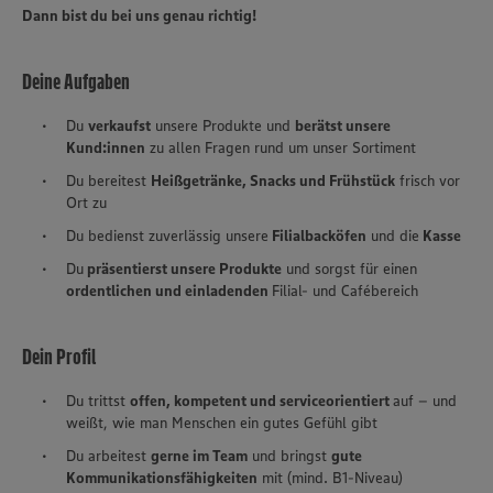
Dann bist du bei uns genau richtig!
Deine Aufgaben
Du
verkaufst
unsere Produkte und
berätst unsere
Kund:innen
zu allen Fragen rund um unser Sortiment
Du bereitest
Heißgetränke, Snacks und Frühstück
frisch vor
Ort zu
Du bedienst zuverlässig unsere
Filialbacköfen
und die
Kasse
Du
präsentierst unsere Produkte
und sorgst für einen
ordentlichen und einladenden
Filial- und Cafébereich
Dein Profil
Du trittst
offen, kompetent und serviceorientiert
auf – und
weißt, wie man Menschen ein gutes Gefühl gibt
Du arbeitest
gerne im Team
und bringst
gute
Kommunikationsfähigkeiten
mit (mind. B1-Niveau)