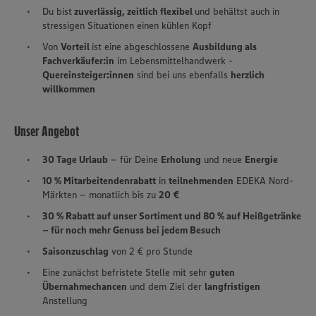
Du bist
zuverlässig, zeitlich flexibel
und behältst auch in
stressigen Situationen einen kühlen Kopf
Von
Vorteil
ist eine abgeschlossene
Ausbildung als
Fachverkäufer:in
im Lebensmittelhandwerk -
Quereinsteiger:innen
sind bei uns ebenfalls
herzlich
willkommen
Unser Angebot
30 Tage Urlaub
– für Deine
Erholung
und neue
Energie
10 % Mitarbeitendenrabatt
in
teilnehmenden
EDEKA Nord-
Märkten – monatlich bis zu
20 €
30 % Rabatt auf unser Sortiment und 80 % auf Heißgetränke
– für noch mehr Genuss bei jedem Besuch
Saisonzuschlag
von 2 € pro Stunde
Eine zunächst befristete Stelle mit sehr
guten
Übernahmechancen
und dem Ziel der
langfristigen
Anstellung