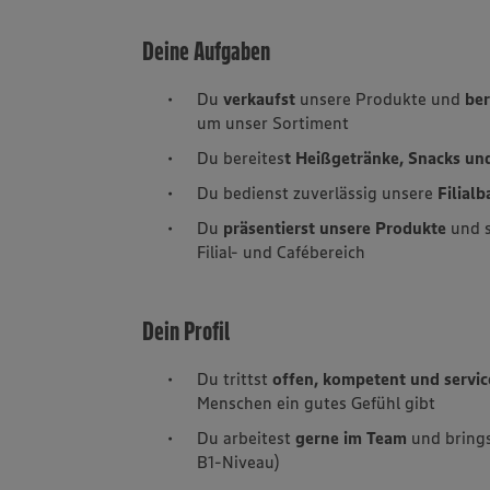
Deine Aufgaben
Du
verkaufst
unsere Produkte und
ber
um unser Sortiment
Du bereites
t Heißgetränke, Snacks un
Du bedienst zuverlässig unsere
Filial
Du
präsentierst unsere Produkte
und s
Filial- und Cafébereich
Dein Profil
Du trittst
offen, kompetent und servic
Menschen ein gutes Gefühl gibt
Du arbeitest
gerne im Team
und brings
B1-Niveau)