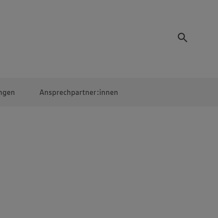
ngen
Ansprechpartner:innen
Mitarbeiter:innen
EDEKA Campus
Digitales Lernen
Veranstaltungen &
Wettbewerbe