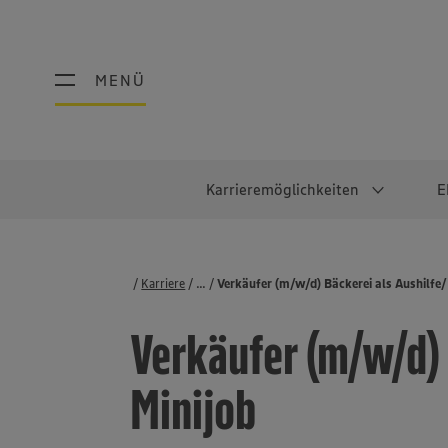
MENÜ
MENÜ
Karrieremöglichkeiten
E
Schüler:innen
Warum EDEKA?
Studierend
Berufe@ED
Karriere
...
Stellenbörse
Verkäufer (m/w/d) Bäckerei als Aushilfe/
Ausbildung & Duales Studium
Work-Life-Balance
Studentisches P
Einzelhandel
Verkäufer (m/w/d) 
Schülerpraktikum
Faires Gehalt
Abschlussarbeit
Lebensmittelpro
Diversität
Werkstudierende
Lager & Logistik
Minijob
Noch Fragen?
IT