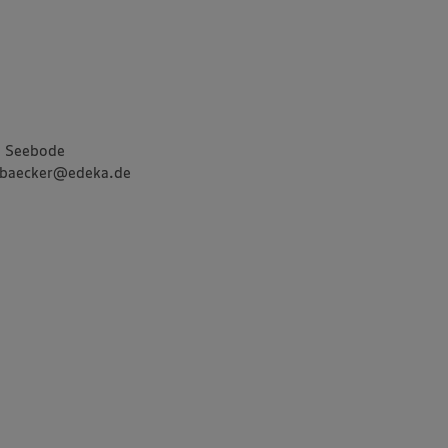
a Seebode
ebaecker@edeka.de