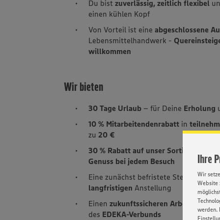
Du bist
zuverlässig, zeitlich flexibel
un
einen kühlen Kopf
Von Vorteil ist eine
abgeschlossene Aus
Lebensmittelhandwerk -
Quereinsteig
willkommen
Wir bieten
30 Tage Urlaub
– für Deine
Erholung
10 % Mitarbeitendenrabatt
in
teilneh
zu
20 €
30 % Rabatt auf unser Sortiment und
Ihre 
Genuss bei jedem Besuch
Wir setz
Eine zunächst befristete Stelle mit se
Website 
langfristigen
Anstellung
möglichst
Technolog
Einen
zukunftssicheren Arbeitsplatz
i
werden. 
des
EDEKA-Verbunds
Einstellu