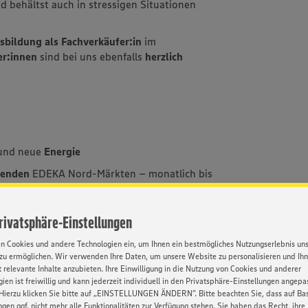
d behältst auch in stressigen Situationen
bildung als Fachverkäufer:in
im
er:innen
sind bei uns ebenfalls
herzlich
und neue
Energie
menden
EDEKA Nord-Märkten – monatlich bis
 80 % auf Heißgetränke – für noch mehr
Privatsphäre-Einstellungen
en Cookies und andere Technologien ein, um Ihnen ein bestmögliches Nutzungserlebnis un
hr
guten Übernahmechancen
und dem Ziel der
zu ermöglichen. Wir verwenden Ihre Daten, um unsere Website zu personalisieren und Ih
 relevante Inhalte anzubieten. Ihre Einwilligung in die Nutzung von Cookies und anderer
ien ist freiwillig und kann jederzeit individuell in den Privatsphäre-Einstellungen angepa
n einem
wachsenden
Unternehmen
innerhalb
Hierzu klicken Sie bitte auf „EINSTELLUNGEN ÄNDERN”. Bitte beachten Sie, dass auf Basi
ngen ggf. nicht mehr alle Funktionalitäten zur Verfügung stehen. Sie haben das Recht, ihre