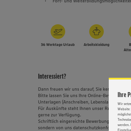
Fort- und Weiterbildungsmöglichkeite
36 Werktage Urlaub
Arbeitskleidung
B
Alte
Interessiert?
Dann freuen wir uns darauf, Sie kennen zu le
Ihre 
Bitte lassen Sie uns Ihre Online-Bewerbung m
Unterlagen (Anschreiben, Lebenslauf und Ze
Wir setz
Für Auskünfte steht Ihnen unser Recruiting-T
Website 
gerne zur Verfügung.
möglichst
Technolog
Schriftlich eingereichte Bewerbungen werden
werden. 
sondern von uns datenschutzkonform vernich
Einstellu