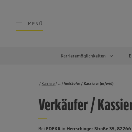
MENÜ
MENÜ
Karrieremöglichkeiten
E
Schüler:innen
Warum EDEKA?
Studierend
Berufe@ED
Karriere
...
Stellenbörse
Verkäufer / Kassierer (m/w/d)
Ausbildung & Duales Studium
Work-Life-Balance
Studentisches P
Einzelhandel
Verkäufer / Kassie
Schülerpraktikum
Faires Gehalt
Abschlussarbeit
Lebensmittelpro
Diversität
Werkstudierende
Lager & Logistik
Noch Fragen?
IT
Bei
EDEKA
in
Herrschinger Straße 35, 8226