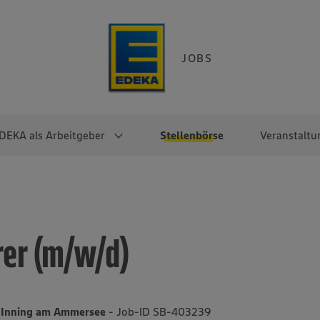
JOBS
DEKA als Arbeitgeber
Stellenbörse
Veranstaltu
e
EKA
Berufseinsteiger:innen
Arbeitgeber im
Berufserfahrene
Überblick
raktikum
Traineeprogramme
Berufe@EDEKA
rer (m/w/d)
EDEKA-Zentrale
en
duktion
Direkteinstieg
Selbstständig mit EDEKA
EDEKA Fruchtkontor
ntätigkeit
Noch Fragen?
EDEKA Foodservice
EDEKA-
6 Inning am Ammersee
- Job-ID SB-403239
Regionalgesellschaften