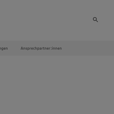
ngen
Ansprechpartner:innen
Mitarbeiter:innen
EDEKA Campus
Digitales Lernen
Veranstaltungen &
Wettbewerbe