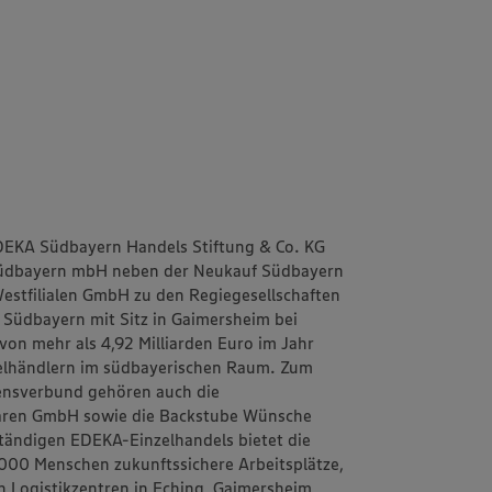
EDEKA Südbayern Handels Stiftung & Co. KG
Südbayern mbH neben der Neukauf Südbayern
estfilialen GmbH zu den Regiegesellschaften
üdbayern mit Sitz in Gaimersheim bei
von mehr als 4,92 Milliarden Euro im Jahr
elhändlern im südbayerischen Raum. Zum
ensverbund gehören auch die
waren GmbH sowie die Backstube Wünsche
ständigen EDEKA-Einzelhandels bietet die
000 Menschen zukunftssichere Arbeitsplätze,
 Logistikzentren in Eching, Gaimersheim,