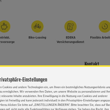
n
etriebl.
Bike-Leasing
EDEKA
Flexible Arbei
rsvorsorge
Versicherungsdienst
Kontakt
rnen!
Privatsphäre-Einstellungen
Frau Bernadet
it aussagekräftigen
ugnisse) zukommen.
en Cookies und andere Technologien ein, um Ihnen ein bestmögliches Nutzungserlebnis un
eam, Telefon 0 84 58 / 62 - 0,
zu ermöglichen. Wir verwenden Ihre Daten, um unsere Website zu personalisieren und Ih
 relevante Inhalte anzubieten. Ihre Einwilligung in die Nutzung von Cookies und anderer
ien ist freiwillig und kann jederzeit individuell in den Privatsphäre-Einstellungen angepa
 nicht zurückgesendet,
Hierzu klicken Sie bitte auf „EINSTELLUNGEN ÄNDERN”. Bitte beachten Sie, dass auf Basi
tet.
ngen ggf. nicht mehr alle Funktionalitäten zur Verfügung stehen. Sie haben das Recht, ihre