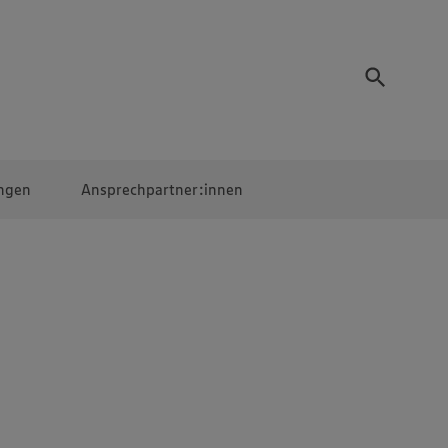
ngen
Ansprechpartner:innen
Mitarbeiter:innen
EDEKA Campus
Digitales Lernen
Veranstaltungen &
Wettbewerbe