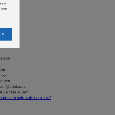
t der
tionen
ende
itung
licken,
bs. 1
EN
eitet
senen
udem
person
er Cookie
n
hahn
. 65
wagen
r.eh@edeka.de
KA Rhein-Ruhr:
d.edeka/rhein-ruhr/karriere/