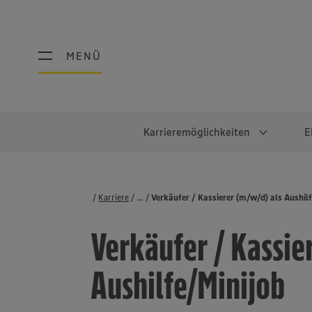
MENÜ
MENÜ
Karrieremöglichkeiten
E
Schüler:innen
Warum EDEKA?
Studierend
Berufe@ED
Karriere
...
Stellenbörse
Verkäufer / Kassierer (m/w/d) als Aushil
Ausbildung & Duales Studium
Work-Life-Balance
Studentisches P
Einzelhandel
Verkäufer / Kassie
Schülerpraktikum
Faires Gehalt
Abschlussarbeit
Lebensmittelpro
Diversität
Werkstudierende
Lager & Logistik
Aushilfe/Minijob
Noch Fragen?
IT