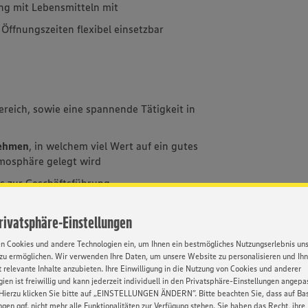
ng mit Lebensmitteln mit
 Öffnungszeiten flexibel einsetzbar
ereich, sowie eine spannende Tätigkeit in
nehmen
, in welchem viel Wert auf ein gutes
tmosphäre gelegt wird
s zur Geschäftsführung
iten und
Aufstiegschancen
Privatsphäre-Einstellungen
e eine betriebliche Altersvorsorge
en Cookies und andere Technologien ein, um Ihnen ein bestmögliches Nutzungserlebnis un
zu ermöglichen. Wir verwenden Ihre Daten, um unsere Website zu personalisieren und Ih
 relevante Inhalte anzubieten. Ihre Einwilligung in die Nutzung von Cookies und anderer
ien ist freiwillig und kann jederzeit individuell in den Privatsphäre-Einstellungen angepa
Hierzu klicken Sie bitte auf „EINSTELLUNGEN ÄNDERN”. Bitte beachten Sie, dass auf Basi
ngen ggf. nicht mehr alle Funktionalitäten zur Verfügung stehen. Sie haben das Recht, ihre