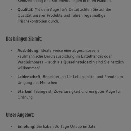
Kennzeichnung des Sortiments liegen in Ihren Händen.
Qualität
: Mit dem Auge für‘s Detail achten Sie auf die
Qualität unserer Produkte und führen regelmäßige
Frischekontrollen durch.
Das bringen Sie mit:
Ausbildung
: Idealerweise eine abgeschlossene
kaufmännische Berufsausbildung im Einzelhandel oder
Vergleichbares – auch als
Quereinsteiger:in
sind Sie herzlich
willkommen!
Leidenschaft
: Begeisterung für Lebensmittel und Freude am
Umgang mit Menschen
Stärken
: Teamgeist, Zuverlässigkeit und ein gutes Auge für
Ordnung
Unser Angebot:
Erholung
: Sie haben 36 Tage Urlaub im Jahr.