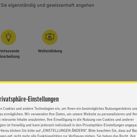
e Sie eigenständig und gewissenhaft angehen
Umfassende
Weiterbildung
inarbeitung
Kontakt
aussagekräftigen
Privatsphäre-Einstellungen
Herr Baasch
haltsvorstellungen sowie
en Cookies und andere Technologien ein, um Ihnen ein bestmögliches Nutzungserlebnis un
-Mail an
zu ermöglichen. Wir verwenden Ihre Daten, um unsere Website zu personalisieren und Ih
 relevante Inhalte anzubieten. Ihre Einwilligung in die Nutzung von Cookies und anderer
ien ist freiwillig und kann jederzeit individuell in den Privatsphäre-Einstellungen angepa
Hierzu klicken Sie bitte auf „EINSTELLUNGEN ÄNDERN”. Bitte beachten Sie, dass auf Basi
ngen ggf. nicht mehr alle Funktionalitäten zur Verfügung stehen. Sie haben das Recht, ihre