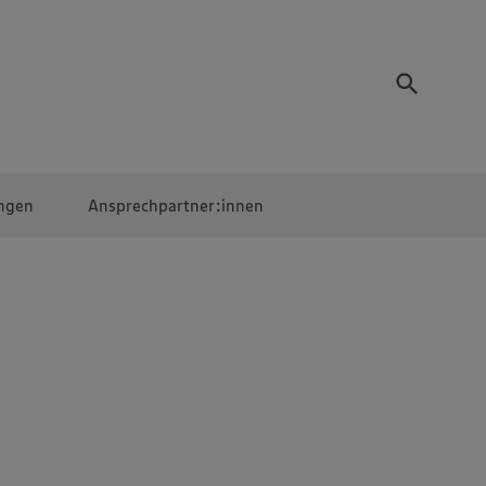
ngen
Ansprechpartner:innen
Mitarbeiter:innen
EDEKA Campus
Digitales Lernen
Veranstaltungen &
Wettbewerbe