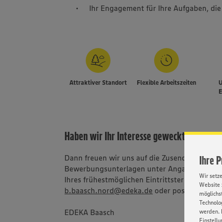
Ihr Engagement für Ihre Aufgaben, di
Attraktiver Standort
Flexible Arbeitszeiten
E
Haben wir Ihr Interesse geweckt?
Dann freuen wir uns auf die Zusendung Ihrer 
Ihre 
Bewerbungsunterlagen unter Angabe Ihrer Ge
Wir setz
Ihres frühestmöglichen Eintrittstermins per E
Website 
b.baasch.nord@edeka.de
oder postalisch an:
möglichst
Technolog
EDEKA Baasch
werden. 
Einstellu