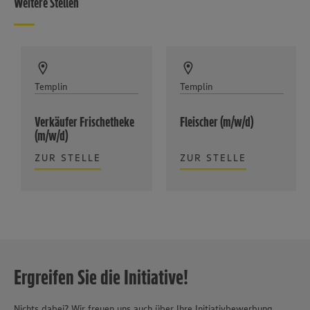
Weitere Stellen
Templin
Templin
Verkäufer Frischetheke
Fleischer (m/w/d)
(m/w/d)
ZUR STELLE
ZUR STELLE
Ergreifen Sie die Initiative!
Nichts dabei? Wir freuen uns auch über Ihre Initiativbewerbung.