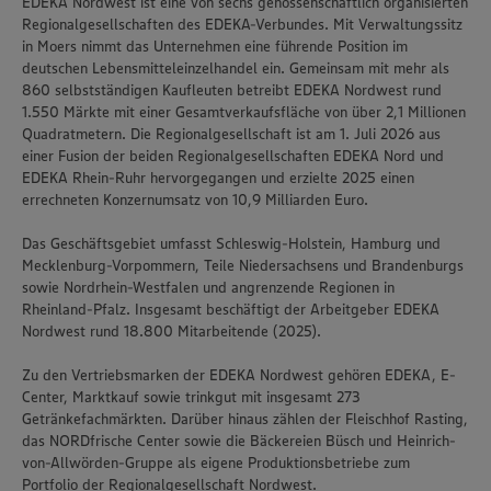
EDEKA Nordwest ist eine von sechs genossenschaftlich organisierten
Regionalgesellschaften des EDEKA-Verbundes. Mit Verwaltungssitz
in Moers nimmt das Unternehmen eine führende Position im
deutschen Lebensmitteleinzelhandel ein. Gemeinsam mit mehr als
860 selbstständigen Kaufleuten betreibt EDEKA Nordwest rund
1.550 Märkte mit einer Gesamtverkaufsfläche von über 2,1 Millionen
Quadratmetern. Die Regionalgesellschaft ist am 1. Juli 2026 aus
einer Fusion der beiden Regionalgesellschaften EDEKA Nord und
EDEKA Rhein-Ruhr hervorgegangen und erzielte 2025 einen
errechneten Konzernumsatz von 10,9 Milliarden Euro.
Das Geschäftsgebiet umfasst Schleswig-Holstein, Hamburg und
Mecklenburg-Vorpommern, Teile Niedersachsens und Brandenburgs
sowie Nordrhein-Westfalen und angrenzende Regionen in
Rheinland-Pfalz. Insgesamt beschäftigt der Arbeitgeber EDEKA
Nordwest rund 18.800 Mitarbeitende (2025).
Zu den Vertriebsmarken der EDEKA Nordwest gehören EDEKA, E-
Center, Marktkauf sowie trinkgut mit insgesamt 273
Getränkefachmärkten. Darüber hinaus zählen der Fleischhof Rasting,
das NORDfrische Center sowie die Bäckereien Büsch und Heinrich-
von-Allwörden-Gruppe als eigene Produktionsbetriebe zum
Portfolio der Regionalgesellschaft Nordwest.