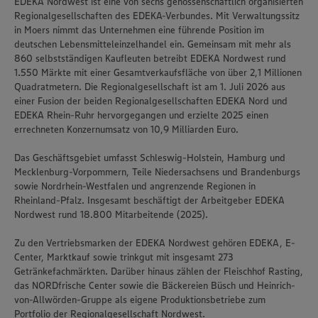
EDEKA Nordwest ist eine von sechs genossenschaftlich organisierten
Regionalgesellschaften des EDEKA-Verbundes. Mit Verwaltungssitz
in Moers nimmt das Unternehmen eine führende Position im
deutschen Lebensmitteleinzelhandel ein. Gemeinsam mit mehr als
860 selbstständigen Kaufleuten betreibt EDEKA Nordwest rund
1.550 Märkte mit einer Gesamtverkaufsfläche von über 2,1 Millionen
Quadratmetern. Die Regionalgesellschaft ist am 1. Juli 2026 aus
einer Fusion der beiden Regionalgesellschaften EDEKA Nord und
EDEKA Rhein-Ruhr hervorgegangen und erzielte 2025 einen
errechneten Konzernumsatz von 10,9 Milliarden Euro.
Das Geschäftsgebiet umfasst Schleswig-Holstein, Hamburg und
Mecklenburg-Vorpommern, Teile Niedersachsens und Brandenburgs
sowie Nordrhein-Westfalen und angrenzende Regionen in
Rheinland-Pfalz. Insgesamt beschäftigt der Arbeitgeber EDEKA
Nordwest rund 18.800 Mitarbeitende (2025).
Zu den Vertriebsmarken der EDEKA Nordwest gehören EDEKA, E-
Center, Marktkauf sowie trinkgut mit insgesamt 273
Getränkefachmärkten. Darüber hinaus zählen der Fleischhof Rasting,
das NORDfrische Center sowie die Bäckereien Büsch und Heinrich-
von-Allwörden-Gruppe als eigene Produktionsbetriebe zum
Portfolio der Regionalgesellschaft Nordwest.