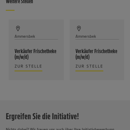
Weitere Stellen
Ammersbek
Ammersbek
Verkäufer Frischetheke
Verkäufer Frischetheke
(m/w/d)
(m/w/d)
ZUR STELLE
ZUR STELLE
Ergreifen Sie die Initiative!
Nichts dabei? Wir freuen uns auch über Ihre Initiativbewerbung.