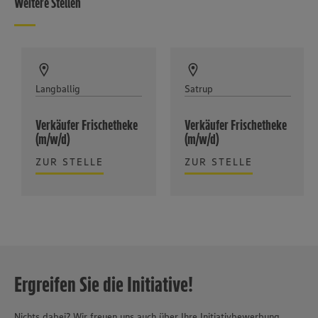
Weitere Stellen
Langballig
Satrup
Verkäufer Frischetheke
Verkäufer Frischetheke
(m/w/d)
(m/w/d)
ZUR STELLE
ZUR STELLE
Ergreifen Sie die Initiative!
Nichts dabei? Wir freuen uns auch über Ihre Initiativbewerbung.