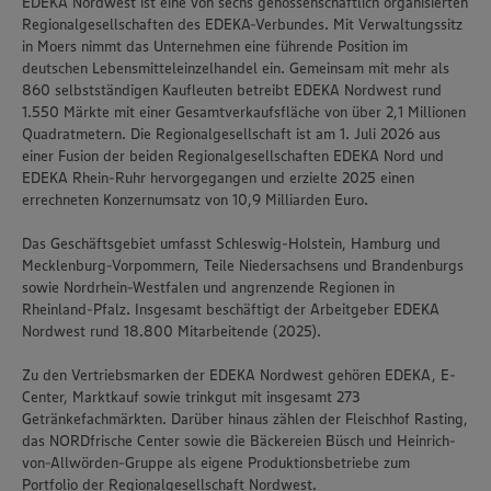
EDEKA Nordwest ist eine von sechs genossenschaftlich organisierten
Regionalgesellschaften des EDEKA-Verbundes. Mit Verwaltungssitz
in Moers nimmt das Unternehmen eine führende Position im
deutschen Lebensmitteleinzelhandel ein. Gemeinsam mit mehr als
860 selbstständigen Kaufleuten betreibt EDEKA Nordwest rund
1.550 Märkte mit einer Gesamtverkaufsfläche von über 2,1 Millionen
Quadratmetern. Die Regionalgesellschaft ist am 1. Juli 2026 aus
einer Fusion der beiden Regionalgesellschaften EDEKA Nord und
EDEKA Rhein-Ruhr hervorgegangen und erzielte 2025 einen
errechneten Konzernumsatz von 10,9 Milliarden Euro.
Das Geschäftsgebiet umfasst Schleswig-Holstein, Hamburg und
Mecklenburg-Vorpommern, Teile Niedersachsens und Brandenburgs
sowie Nordrhein-Westfalen und angrenzende Regionen in
Rheinland-Pfalz. Insgesamt beschäftigt der Arbeitgeber EDEKA
Nordwest rund 18.800 Mitarbeitende (2025).
Zu den Vertriebsmarken der EDEKA Nordwest gehören EDEKA, E-
Center, Marktkauf sowie trinkgut mit insgesamt 273
Getränkefachmärkten. Darüber hinaus zählen der Fleischhof Rasting,
das NORDfrische Center sowie die Bäckereien Büsch und Heinrich-
von-Allwörden-Gruppe als eigene Produktionsbetriebe zum
Portfolio der Regionalgesellschaft Nordwest.