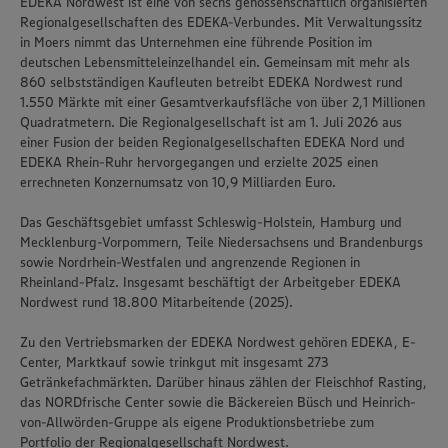
EDEKA Nordwest ist eine von sechs genossenschaftlich organisierten
Regionalgesellschaften des EDEKA-Verbundes. Mit Verwaltungssitz
in Moers nimmt das Unternehmen eine führende Position im
deutschen Lebensmitteleinzelhandel ein. Gemeinsam mit mehr als
860 selbstständigen Kaufleuten betreibt EDEKA Nordwest rund
1.550 Märkte mit einer Gesamtverkaufsfläche von über 2,1 Millionen
Quadratmetern. Die Regionalgesellschaft ist am 1. Juli 2026 aus
einer Fusion der beiden Regionalgesellschaften EDEKA Nord und
EDEKA Rhein-Ruhr hervorgegangen und erzielte 2025 einen
errechneten Konzernumsatz von 10,9 Milliarden Euro.
Das Geschäftsgebiet umfasst Schleswig-Holstein, Hamburg und
Mecklenburg-Vorpommern, Teile Niedersachsens und Brandenburgs
sowie Nordrhein-Westfalen und angrenzende Regionen in
Rheinland-Pfalz. Insgesamt beschäftigt der Arbeitgeber EDEKA
Nordwest rund 18.800 Mitarbeitende (2025).
Zu den Vertriebsmarken der EDEKA Nordwest gehören EDEKA, E-
Center, Marktkauf sowie trinkgut mit insgesamt 273
Getränkefachmärkten. Darüber hinaus zählen der Fleischhof Rasting,
das NORDfrische Center sowie die Bäckereien Büsch und Heinrich-
von-Allwörden-Gruppe als eigene Produktionsbetriebe zum
Portfolio der Regionalgesellschaft Nordwest.