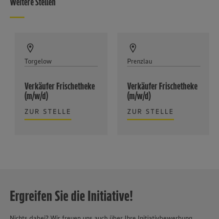
Weitere Stellen
Torgelow
Prenzlau
Verkäufer Frischetheke
Verkäufer Frischetheke
(m/w/d)
(m/w/d)
ZUR STELLE
ZUR STELLE
Ergreifen Sie die Initiative!
Nichts dabei? Wir freuen uns auch über Ihre Initiativbewerbung.