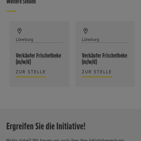
Weitere Stellen
Lüneburg
Lüneburg
Verkäufer Frischetheke
Verkäufer Frischetheke
(m/w/d)
(m/w/d)
ZUR STELLE
ZUR STELLE
Ergreifen Sie die Initiative!
Nichts dabei? Wir freuen uns auch über Ihre Initiativbewerbung.