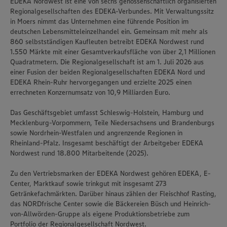
EDEKA Nordwest ist eine von sechs genossenschaftlich organisierten
Regionalgesellschaften des EDEKA-Verbundes. Mit Verwaltungssitz
in Moers nimmt das Unternehmen eine führende Position im
deutschen Lebensmitteleinzelhandel ein. Gemeinsam mit mehr als
860 selbstständigen Kaufleuten betreibt EDEKA Nordwest rund
1.550 Märkte mit einer Gesamtverkaufsfläche von über 2,1 Millionen
Quadratmetern. Die Regionalgesellschaft ist am 1. Juli 2026 aus
einer Fusion der beiden Regionalgesellschaften EDEKA Nord und
EDEKA Rhein-Ruhr hervorgegangen und erzielte 2025 einen
errechneten Konzernumsatz von 10,9 Milliarden Euro.
Das Geschäftsgebiet umfasst Schleswig-Holstein, Hamburg und
Mecklenburg-Vorpommern, Teile Niedersachsens und Brandenburgs
sowie Nordrhein-Westfalen und angrenzende Regionen in
Rheinland-Pfalz. Insgesamt beschäftigt der Arbeitgeber EDEKA
Nordwest rund 18.800 Mitarbeitende (2025).
Zu den Vertriebsmarken der EDEKA Nordwest gehören EDEKA, E-
Center, Marktkauf sowie trinkgut mit insgesamt 273
Getränkefachmärkten. Darüber hinaus zählen der Fleischhof Rasting,
das NORDfrische Center sowie die Bäckereien Büsch und Heinrich-
von-Allwörden-Gruppe als eigene Produktionsbetriebe zum
Portfolio der Regionalgesellschaft Nordwest.