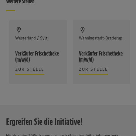
Weitere Stellen
Westerland / Sylt
Wenningstedt-Braderup
Verkäufer Frischetheke
Verkäufer Frischetheke
(m/w/d)
(m/w/d)
ZUR STELLE
ZUR STELLE
Ergreifen Sie die Initiative!
Nichts dabei? Wir freuen uns auch über Ihre Initiativbewerbung.