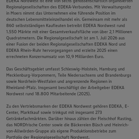
EDEKA Nordwest ist eine von sechs genossenschaftlich organisierten
Regionalgesellschaften des EDEKA-Verbundes. Mit Verwaltungssitz
in Moers nimmt das Unternehmen eine führende Position im
deutschen Lebensmitteleinzelhandel ein. Gemeinsam mit mehr als
860 selbstständigen Kaufleuten betreibt EDEKA Nordwest rund
1.550 Märkte mit einer Gesamtverkaufsfläche von über 2,1 Millionen
Quadratmetern. Die Regionalgesellschaft ist am 1. Juli 2026 aus
einer Fusion der beiden Regionalgesellschaften EDEKA Nord und
EDEKA Rhein-Ruhr hervorgegangen und erzielte 2025 einen
errechneten Konzernumsatz von 10,9 Milliarden Euro.
Das Geschäftsgebiet umfasst Schleswig-Holstein, Hamburg und
Mecklenburg-Vorpommern, Teile Niedersachsens und Brandenburgs
sowie Nordrhein-Westfalen und angrenzende Regionen in
Rheinland-Pfalz. Insgesamt beschäftigt der Arbeitgeber EDEKA
Nordwest rund 18.800 Mitarbeitende (2025).
Zu den Vertriebsmarken der EDEKA Nordwest gehören EDEKA, E-
Center, Marktkauf sowie trinkgut mit insgesamt 273
Getränkefachmärkten. Darüber hinaus zählen der Fleischhof Rasting,
das NORDfrische Center sowie die Bäckereien Büsch und Heinrich-
von-Allwörden-Gruppe als eigene Produktionsbetriebe zum
Portfolio der Regionalgesellschaft Nordwest.