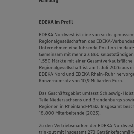
Hamburg
EDEKA im Profil
EDEKA Nordwest ist eine von sechs genossens
Regionalgesellschaften des EDEKA-Verbundes.
Unternehmen eine führende Position im deuts
Gemeinsam mit mehr als 860 selbstständigen
1.550 Märkte mit einer Gesamtverkaufsfläche 
Regionalgesellschaft ist am 1. Juli 2026 aus 
EDEKA Nord und EDEKA Rhein-Ruhr hervorgeg
Konzernumsatz von 10,9 Milliarden Euro.
Das Geschäftsgebiet umfasst Schleswig-Hol
Teile Niedersachsens und Brandenburgs sowi
Regionen in Rheinland-Pfalz. Insgesamt besc
18.800 Mitarbeitende (2025).
Zu den Vertriebsmarken der EDEKA Nordwest
trinkgut mit insgesamt 273 Getränkefachmärk