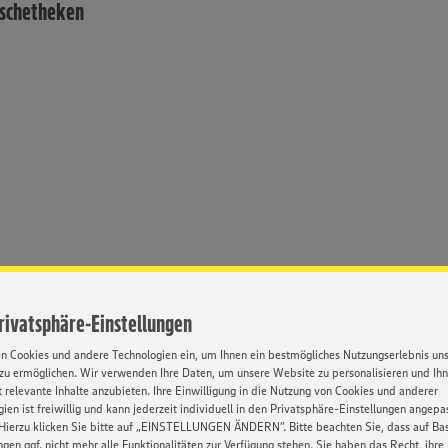
ischetheken
Privatsphäre-Einstellungen
en Cookies und andere Technologien ein, um Ihnen ein bestmögliches Nutzungserlebnis un
zu ermöglichen. Wir verwenden Ihre Daten, um unsere Website zu personalisieren und Ih
 relevante Inhalte anzubieten. Ihre Einwilligung in die Nutzung von Cookies und anderer
ien ist freiwillig und kann jederzeit individuell in den Privatsphäre-Einstellungen angepa
Hierzu klicken Sie bitte auf „EINSTELLUNGEN ÄNDERN”. Bitte beachten Sie, dass auf Basi
Umfassende
Weiterbildung
ngen ggf. nicht mehr alle Funktionalitäten zur Verfügung stehen. Sie haben das Recht, ihre
inarbeitung