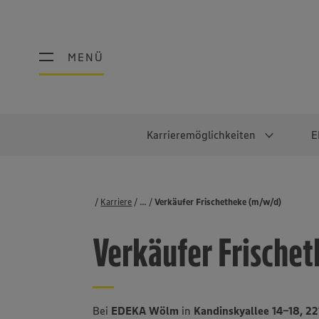
MENÜ
MENÜ
Karrieremöglichkeiten
E
Schüler:innen
Warum EDEKA?
Studierend
Berufe@ED
Karriere
...
Stellenbörse
Verkäufer Frischetheke (m/w/d)
Ausbildung & Duales Studium
Work-Life-Balance
Studentisches P
Einzelhandel
Verkäufer Frische
Schülerpraktikum
Faires Gehalt
Abschlussarbeit
Lebensmittelpro
Diversität
Werkstudierende
Lager & Logistik
Noch Fragen?
IT
Bei
EDEKA Wölm
in
Kandinskyallee 14-18, 