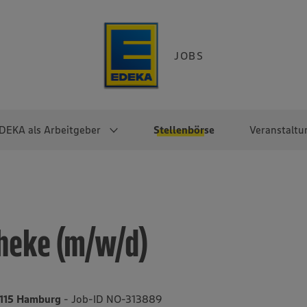
JOBS
DEKA als Arbeitgeber
Stellenbörse
Veranstaltu
e
EKA
Berufseinsteiger:innen
Arbeitgeber im
Berufserfahrene
Überblick
raktikum
Traineeprogramme
Berufe@EDEKA
theke (m/w/d)
EDEKA-Zentrale
en
duktion
Direkteinstieg
Selbstständig mit EDEKA
EDEKA Fruchtkontor
ntätigkeit
Noch Fragen?
EDEKA Foodservice
EDEKA-
22115 Hamburg
- Job-ID NO-313889
Regionalgesellschaften