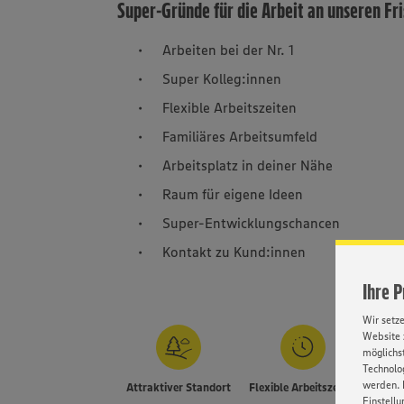
Super-Gründe für die Arbeit an unseren Fr
Arbeiten bei der Nr. 1
Super Kolleg:innen
Flexible Arbeitszeiten
Familiäres Arbeitsumfeld
Arbeitsplatz in deiner Nähe
Raum für eigene Ideen
Super-Entwicklungschancen
Kontakt zu Kund:innen
Ihre 
Wir setz
Website 
möglichst
Technolog
werden. 
Attraktiver Standort
Flexible Arbeitszeiten
Einstellu
E