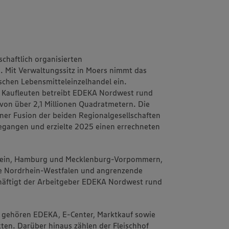
chaftlich organisierten
 Mit Verwaltungssitz in Moers nimmt das
chen Lebensmitteleinzelhandel ein.
 Kaufleuten betreibt EDEKA Nordwest rund
von über 2,1 Millionen Quadratmetern. Die
einer Fusion der beiden Regionalgesellschaften
angen und erzielte 2025 einen errechneten
stein, Hamburg und Mecklenburg-Vorpommern,
e Nordrhein-Westfalen und angrenzende
häftigt der Arbeitgeber EDEKA Nordwest rund
 gehören EDEKA, E-Center, Marktkauf sowie
ten. Darüber hinaus zählen der Fleischhof