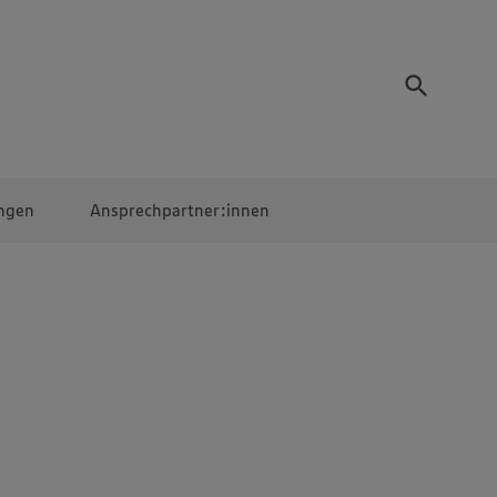
ngen
Ansprechpartner:innen
Mitarbeiter:innen
EDEKA Campus
Digitales Lernen
Veranstaltungen &
Wettbewerbe