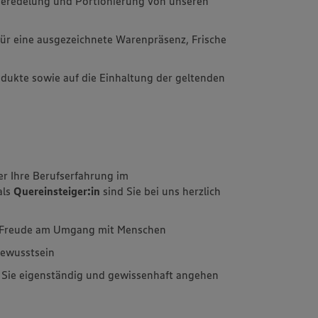
 Veredelung und Portionierung von unseren
l für eine ausgezeichnete Warenpräsenz, Frische
rodukte sowie auf die Einhaltung der geltenden
er Ihre Berufserfahrung im
als
Quereinsteiger:in
sind Sie bei uns herzlich
d Freude am Umgang mit Menschen
bewusstsein
e Sie eigenständig und gewissenhaft angehen