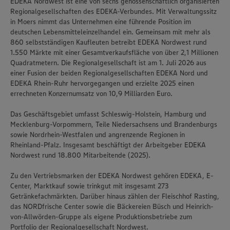
EDEKA Nordwest ist eine von sechs genossenschaftlich organisierten
Regionalgesellschaften des EDEKA-Verbundes. Mit Verwaltungssitz
in Moers nimmt das Unternehmen eine führende Position im
deutschen Lebensmitteleinzelhandel ein. Gemeinsam mit mehr als
860 selbstständigen Kaufleuten betreibt EDEKA Nordwest rund
1.550 Märkte mit einer Gesamtverkaufsfläche von über 2,1 Millionen
Quadratmetern. Die Regionalgesellschaft ist am 1. Juli 2026 aus
einer Fusion der beiden Regionalgesellschaften EDEKA Nord und
EDEKA Rhein-Ruhr hervorgegangen und erzielte 2025 einen
errechneten Konzernumsatz von 10,9 Milliarden Euro.
Das Geschäftsgebiet umfasst Schleswig-Holstein, Hamburg und
Mecklenburg-Vorpommern, Teile Niedersachsens und Brandenburgs
sowie Nordrhein-Westfalen und angrenzende Regionen in
Rheinland-Pfalz. Insgesamt beschäftigt der Arbeitgeber EDEKA
Nordwest rund 18.800 Mitarbeitende (2025).
Zu den Vertriebsmarken der EDEKA Nordwest gehören EDEKA, E-
Center, Marktkauf sowie trinkgut mit insgesamt 273
Getränkefachmärkten. Darüber hinaus zählen der Fleischhof Rasting,
das NORDfrische Center sowie die Bäckereien Büsch und Heinrich-
von-Allwörden-Gruppe als eigene Produktionsbetriebe zum
Portfolio der Regionalgesellschaft Nordwest.