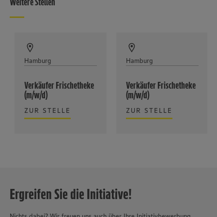
Weitere Stellen
Hamburg
Hamburg
Verkäufer Frischetheke
Verkäufer Frischetheke
(m/w/d)
(m/w/d)
ZUR STELLE
ZUR STELLE
Ergreifen Sie die Initiative!
Nichts dabei? Wir freuen uns auch über Ihre Initiativbewerbung.