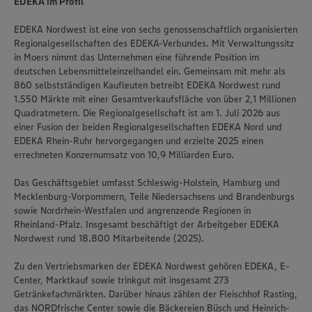
EDEKA im Profil
EDEKA Nordwest ist eine von sechs genossenschaftlich organisierten
Regionalgesellschaften des EDEKA-Verbundes. Mit Verwaltungssitz
in Moers nimmt das Unternehmen eine führende Position im
deutschen Lebensmitteleinzelhandel ein. Gemeinsam mit mehr als
860 selbstständigen Kaufleuten betreibt EDEKA Nordwest rund
1.550 Märkte mit einer Gesamtverkaufsfläche von über 2,1 Millionen
Quadratmetern. Die Regionalgesellschaft ist am 1. Juli 2026 aus
einer Fusion der beiden Regionalgesellschaften EDEKA Nord und
EDEKA Rhein-Ruhr hervorgegangen und erzielte 2025 einen
errechneten Konzernumsatz von 10,9 Milliarden Euro.
Das Geschäftsgebiet umfasst Schleswig-Holstein, Hamburg und
Mecklenburg-Vorpommern, Teile Niedersachsens und Brandenburgs
sowie Nordrhein-Westfalen und angrenzende Regionen in
Rheinland-Pfalz. Insgesamt beschäftigt der Arbeitgeber EDEKA
Nordwest rund 18.800 Mitarbeitende (2025).
Zu den Vertriebsmarken der EDEKA Nordwest gehören EDEKA, E-
Center, Marktkauf sowie trinkgut mit insgesamt 273
Getränkefachmärkten. Darüber hinaus zählen der Fleischhof Rasting,
das NORDfrische Center sowie die Bäckereien Büsch und Heinrich-