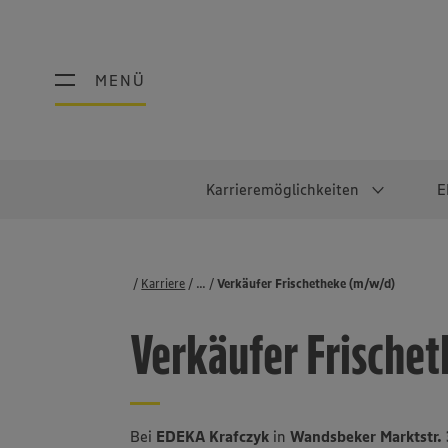
MENÜ
MENÜ
Karrieremöglichkeiten
E
Schüler:innen
Warum EDEKA?
Studierend
Berufe@ED
Karriere
...
Stellenbörse
Verkäufer Frischetheke (m/w/d)
Ausbildung & Duales Studium
Work-Life-Balance
Studentisches P
Einzelhandel
Verkäufer Frische
Schülerpraktikum
Faires Gehalt
Abschlussarbeit
Lebensmittelpro
Diversität
Werkstudierende
Lager & Logistik
Noch Fragen?
IT
Bei
EDEKA Krafczyk
in
Wandsbeker Marktstr.