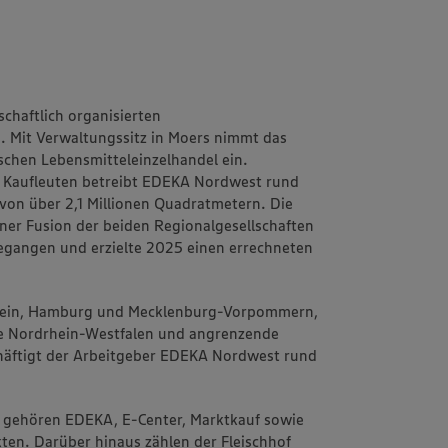
chaftlich organisierten
 Mit Verwaltungssitz in Moers nimmt das
chen Lebensmitteleinzelhandel ein.
 Kaufleuten betreibt EDEKA Nordwest rund
von über 2,1 Millionen Quadratmetern. Die
einer Fusion der beiden Regionalgesellschaften
angen und erzielte 2025 einen errechneten
stein, Hamburg und Mecklenburg-Vorpommern,
e Nordrhein-Westfalen und angrenzende
häftigt der Arbeitgeber EDEKA Nordwest rund
 gehören EDEKA, E-Center, Marktkauf sowie
ten. Darüber hinaus zählen der Fleischhof