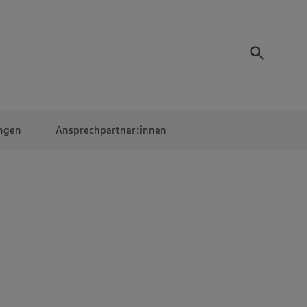
ngen
Ansprechpartner:innen
Mitarbeiter:innen
EDEKA Campus
Digitales Lernen
Veranstaltungen &
Wettbewerbe