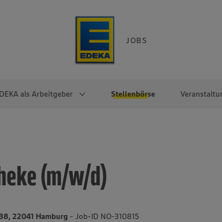
JOBS
DEKA als Arbeitgeber
Stellenbörse
Veranstaltu
e
EKA
Berufseinsteiger:innen
Arbeitgeber im
Berufserfahrene
Überblick
raktikum
Traineeprogramme
Berufe@EDEKA
theke (m/w/d)
EDEKA-Zentrale
en
duktion
Direkteinstieg
Selbstständig mit EDEKA
EDEKA Fruchtkontor
ntätigkeit
Noch Fragen?
EDEKA Foodservice
EDEKA-
 38, 22041 Hamburg
- Job-ID NO-310815
Regionalgesellschaften