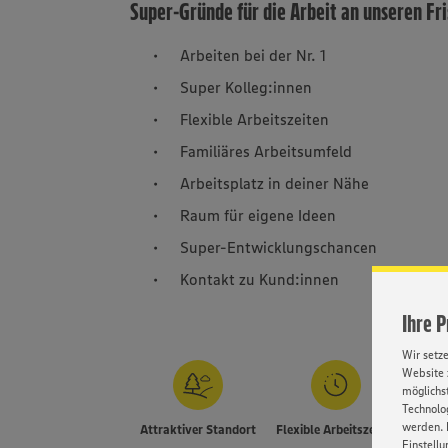
Super-Gründe für die Arbeit an unseren Fr
Arbeiten bei der Nr. 1
Super Kolleg:innen
Flexible Arbeitszeiten
Familiäres Arbeitsumfeld
Arbeitsplatz in deiner Nähe
Raum für eigene Ideen
Super-Entwicklungschancen
Kontakt zu Kund:innen
Ihre 
Wir setz
Website 
möglichst
Technolog
werden. 
Attraktiver Standort
Flexible Arbeitszeiten
Einstellu
E