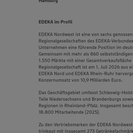
Hamburg
EDEKA im Profil
EDEKA Nordwest ist eine von sechs genossens
Regionalgesellschaften des EDEKA-Verbundes.
Unternehmen eine führende Position im deuts
Gemeinsam mit mehr als 860 selbstständigen
1.550 Märkte mit einer Gesamtverkaufsfläche 
Regionalgesellschaft ist am 1. Juli 2026 aus 
EDEKA Nord und EDEKA Rhein-Ruhr hervorgeg
Konzernumsatz von 10,9 Milliarden Euro.
Das Geschäftsgebiet umfasst Schleswig-Hol
Teile Niedersachsens und Brandenburgs sowi
Regionen in Rheinland-Pfalz. Insgesamt besc
18.800 Mitarbeitende (2025).
Zu den Vertriebsmarken der EDEKA Nordwest
trinkgut mit insgesamt 273 Getränkefachmärk