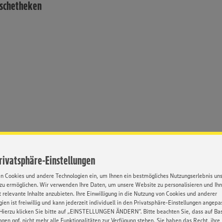
ischetheken
Privatsphäre-Einstellungen
en Cookies und andere Technologien ein, um Ihnen ein bestmögliches Nutzungserlebnis un
zu ermöglichen. Wir verwenden Ihre Daten, um unsere Website zu personalisieren und Ih
 relevante Inhalte anzubieten. Ihre Einwilligung in die Nutzung von Cookies und anderer
ien ist freiwillig und kann jederzeit individuell in den Privatsphäre-Einstellungen angepa
Hierzu klicken Sie bitte auf „EINSTELLUNGEN ÄNDERN”. Bitte beachten Sie, dass auf Basi
Umfassende
Weiterbildung
ngen ggf. nicht mehr alle Funktionalitäten zur Verfügung stehen. Sie haben das Recht, ihre
inarbeitung