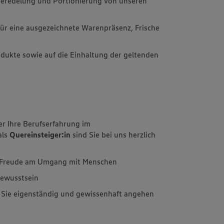
 Veredelung und Portionierung von unseren
l für eine ausgezeichnete Warenpräsenz, Frische
rodukte sowie auf die Einhaltung der geltenden
er Ihre Berufserfahrung im
als
Quereinsteiger:in
sind Sie bei uns herzlich
d Freude am Umgang mit Menschen
bewusstsein
e Sie eigenständig und gewissenhaft angehen