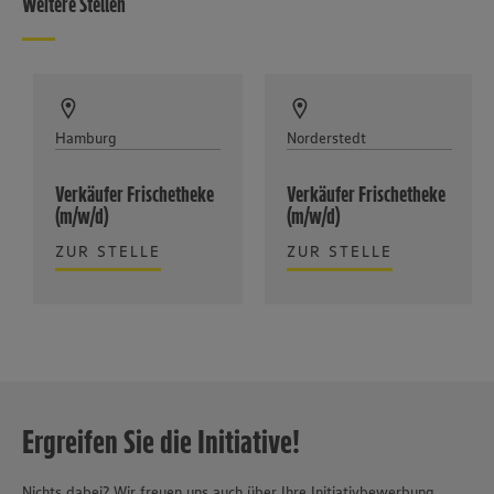
Weitere Stellen
Hamburg
Norderstedt
Verkäufer Frischetheke
Verkäufer Frischetheke
(m/w/d)
(m/w/d)
ZUR STELLE
ZUR STELLE
Ergreifen Sie die Initiative!
Nichts dabei? Wir freuen uns auch über Ihre Initiativbewerbung.