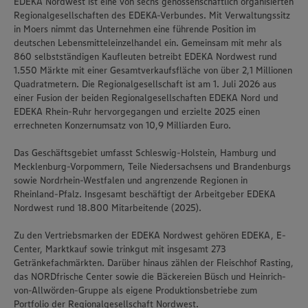
EDEKA Nordwest ist eine von sechs genossenschaftlich organisierten
Regionalgesellschaften des EDEKA-Verbundes. Mit Verwaltungssitz
in Moers nimmt das Unternehmen eine führende Position im
deutschen Lebensmitteleinzelhandel ein. Gemeinsam mit mehr als
860 selbstständigen Kaufleuten betreibt EDEKA Nordwest rund
1.550 Märkte mit einer Gesamtverkaufsfläche von über 2,1 Millionen
Quadratmetern. Die Regionalgesellschaft ist am 1. Juli 2026 aus
einer Fusion der beiden Regionalgesellschaften EDEKA Nord und
EDEKA Rhein-Ruhr hervorgegangen und erzielte 2025 einen
errechneten Konzernumsatz von 10,9 Milliarden Euro.
Das Geschäftsgebiet umfasst Schleswig-Holstein, Hamburg und
Mecklenburg-Vorpommern, Teile Niedersachsens und Brandenburgs
sowie Nordrhein-Westfalen und angrenzende Regionen in
Rheinland-Pfalz. Insgesamt beschäftigt der Arbeitgeber EDEKA
Nordwest rund 18.800 Mitarbeitende (2025).
Zu den Vertriebsmarken der EDEKA Nordwest gehören EDEKA, E-
Center, Marktkauf sowie trinkgut mit insgesamt 273
Getränkefachmärkten. Darüber hinaus zählen der Fleischhof Rasting,
das NORDfrische Center sowie die Bäckereien Büsch und Heinrich-
von-Allwörden-Gruppe als eigene Produktionsbetriebe zum
Portfolio der Regionalgesellschaft Nordwest.