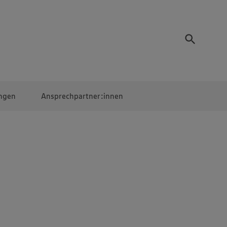
ngen
Ansprechpartner:innen
Mitarbeiter:innen
EDEKA Campus
Digitales Lernen
Veranstaltungen &
Wettbewerbe