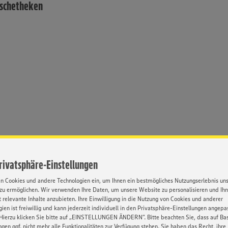
ischetheken
Privatsphäre-Einstellungen
en Cookies und andere Technologien ein, um Ihnen ein bestmögliches Nutzungserlebnis un
zu ermöglichen. Wir verwenden Ihre Daten, um unsere Website zu personalisieren und Ih
 relevante Inhalte anzubieten. Ihre Einwilligung in die Nutzung von Cookies und anderer
ien ist freiwillig und kann jederzeit individuell in den Privatsphäre-Einstellungen angepa
Hierzu klicken Sie bitte auf „EINSTELLUNGEN ÄNDERN”. Bitte beachten Sie, dass auf Basi
Umfassende
Weiterbildung
ngen ggf. nicht mehr alle Funktionalitäten zur Verfügung stehen. Sie haben das Recht, ihre
inarbeitung