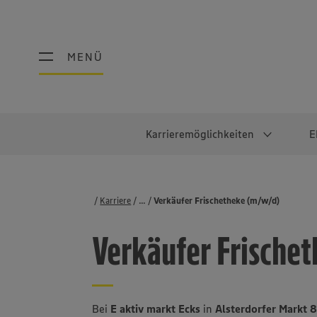
MENÜ
MENÜ
Karrieremöglichkeiten
E
Schüler:innen
Warum EDEKA?
Studierend
Berufe@ED
Karriere
...
Stellenbörse
Verkäufer Frischetheke (m/w/d)
Ausbildung & Duales Studium
Work-Life-Balance
Studentisches P
Einzelhandel
Verkäufer Frische
Schülerpraktikum
Faires Gehalt
Abschlussarbeit
Lebensmittelpro
Diversität
Werkstudierende
Lager & Logistik
Noch Fragen?
IT
Bei
E aktiv markt Ecks
in
Alsterdorfer Markt