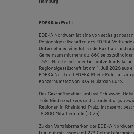
Hamburg
EDEKA im Profil
EDEKA Nordwest ist eine von sechs genossens
Regionalgesellschaften des EDEKA-Verbundes.
Unternehmen eine führende Position im deuts
Gemeinsam mit mehr als 860 selbstständigen
1.550 Märkte mit einer Gesamtverkaufsfläche 
Regionalgesellschaft ist am 1. Juli 2026 aus 
EDEKA Nord und EDEKA Rhein-Ruhr hervorgeg
Konzernumsatz von 10,9 Milliarden Euro.
Das Geschäftsgebiet umfasst Schleswig-Hol
Teile Niedersachsens und Brandenburgs sowi
Regionen in Rheinland-Pfalz. Insgesamt besc
18.800 Mitarbeitende (2025).
Zu den Vertriebsmarken der EDEKA Nordwest
trinkgut mit insgesamt 273 Getränkefachmärk