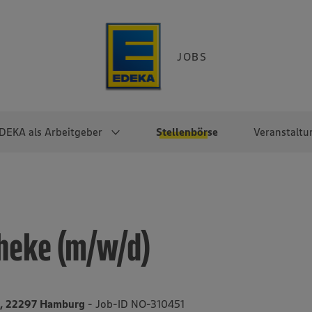
JOBS
DEKA als Arbeitgeber
Stellenbörse
Veranstaltu
e
EKA
Berufseinsteiger:innen
Arbeitgeber im
Berufserfahrene
Überblick
raktikum
Traineeprogramme
Berufe@EDEKA
theke (m/w/d)
EDEKA-Zentrale
en
duktion
Direkteinstieg
Selbstständig mit EDEKA
EDEKA Fruchtkontor
ntätigkeit
Noch Fragen?
EDEKA Foodservice
EDEKA-
 8, 22297 Hamburg
- Job-ID NO-310451
Regionalgesellschaften