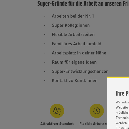
Super-Gründe für die Arbeit an unseren Fr
Arbeiten bei der Nr. 1
Super Kolleg:innen
Flexible Arbeitszeiten
Familiäres Arbeitsumfeld
Arbeitsplatz in deiner Nähe
Raum für eigene Ideen
Super-Entwicklungschancen
Kontakt zu Kund:innen
Ihre 
Wir setz
Website 
möglichst
Technolog
werden. 
Attraktiver Standort
Flexible Arbeitszeiten
Einstellu
E