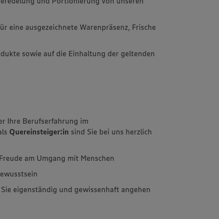
 Veredelung und Portionierung von unseren
l für eine ausgezeichnete Warenpräsenz, Frische
rodukte sowie auf die Einhaltung der geltenden
er Ihre Berufserfahrung im
als
Quereinsteiger:in
sind Sie bei uns herzlich
d Freude am Umgang mit Menschen
bewusstsein
e Sie eigenständig und gewissenhaft angehen