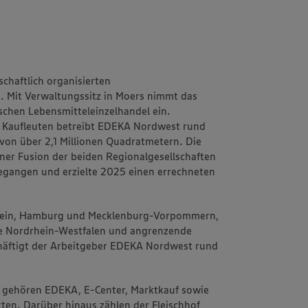
chaftlich organisierten
 Mit Verwaltungssitz in Moers nimmt das
chen Lebensmitteleinzelhandel ein.
 Kaufleuten betreibt EDEKA Nordwest rund
von über 2,1 Millionen Quadratmetern. Die
einer Fusion der beiden Regionalgesellschaften
angen und erzielte 2025 einen errechneten
stein, Hamburg und Mecklenburg-Vorpommern,
e Nordrhein-Westfalen und angrenzende
häftigt der Arbeitgeber EDEKA Nordwest rund
 gehören EDEKA, E-Center, Marktkauf sowie
ten. Darüber hinaus zählen der Fleischhof