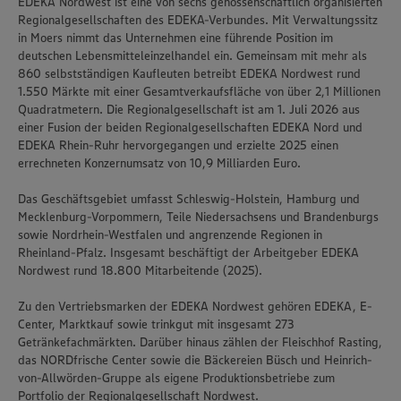
EDEKA Nordwest ist eine von sechs genossenschaftlich organisierten
Regionalgesellschaften des EDEKA-Verbundes. Mit Verwaltungssitz
in Moers nimmt das Unternehmen eine führende Position im
deutschen Lebensmitteleinzelhandel ein. Gemeinsam mit mehr als
860 selbstständigen Kaufleuten betreibt EDEKA Nordwest rund
1.550 Märkte mit einer Gesamtverkaufsfläche von über 2,1 Millionen
Quadratmetern. Die Regionalgesellschaft ist am 1. Juli 2026 aus
einer Fusion der beiden Regionalgesellschaften EDEKA Nord und
EDEKA Rhein-Ruhr hervorgegangen und erzielte 2025 einen
errechneten Konzernumsatz von 10,9 Milliarden Euro.
Das Geschäftsgebiet umfasst Schleswig-Holstein, Hamburg und
Mecklenburg-Vorpommern, Teile Niedersachsens und Brandenburgs
sowie Nordrhein-Westfalen und angrenzende Regionen in
Rheinland-Pfalz. Insgesamt beschäftigt der Arbeitgeber EDEKA
Nordwest rund 18.800 Mitarbeitende (2025).
Zu den Vertriebsmarken der EDEKA Nordwest gehören EDEKA, E-
Center, Marktkauf sowie trinkgut mit insgesamt 273
Getränkefachmärkten. Darüber hinaus zählen der Fleischhof Rasting,
das NORDfrische Center sowie die Bäckereien Büsch und Heinrich-
von-Allwörden-Gruppe als eigene Produktionsbetriebe zum
Portfolio der Regionalgesellschaft Nordwest.