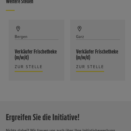
Weitere Stellen
Bergen
Garz
Verkäufer Frischetheke
Verkäufer Frischetheke
(m/w/d)
(m/w/d)
ZUR STELLE
ZUR STELLE
Ergreifen Sie die Initiative!
Nichts dabei? Wir freuen uns auch über Ihre Initiativbewerbung.